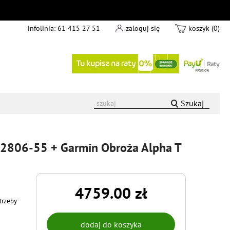
infolinia:
61 415 27 51
zaloguj się
koszyk (0)
Szukaj
02806-55 + Garmin Obroża Alpha T
4759.00 zł
trzeby