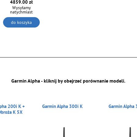
4859.00 zł
Wysyłamy
natychmiast
do koszyka
Garmin Alpha - kliknij by obejrzeć porównanie modeli.
pha 200i K +
Garmin Alpha 300i K
Garmin Alpha 
Obroża K 5X