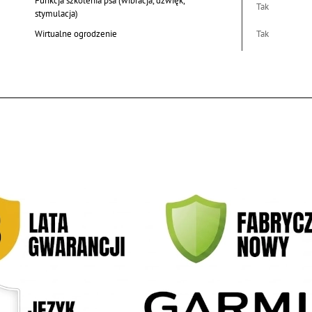
Funkcja szkolenia psa (wibracja, dźwięk,
Tak
stymulacja)
Wirtualne ogrodzenie
Tak