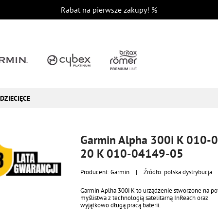
Rabat na pierwsze zakupy!
%
DZIECIĘCE
Garmin Alpha 300i K 010-
20 K 010-04149-05
Producent:
Garmin
|
Źródło: polska dystrybucja
Garmin Aplha 300i K to urządzenie stworzone na po
myślistwa z technologią satelitarną InReach oraz
wyjątkowo długą pracą baterii.