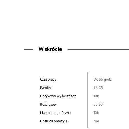
W skrócie
Czas pracy
Do 55 godz.
Pamięć
16 GB
Dotykowy wyświetlacz
Tak
Ilość psów
do 20
Mapa topograficzna
Tak
Obsługa obroży T5
Nie