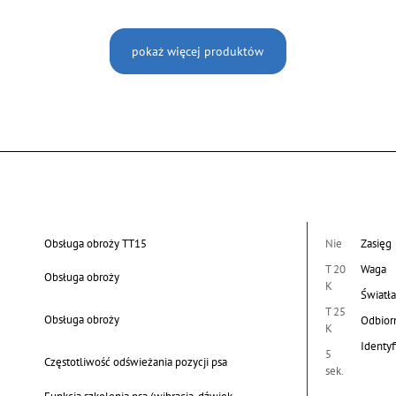
pokaż więcej produktów
Obsługa obroży TT15
Nie
Zasięg
T 20
Waga
Obsługa obroży
K
Światł
T 25
Obsługa obroży
Odbior
K
Identyf
5
Częstotliwość odświeżania pozycji psa
sek.