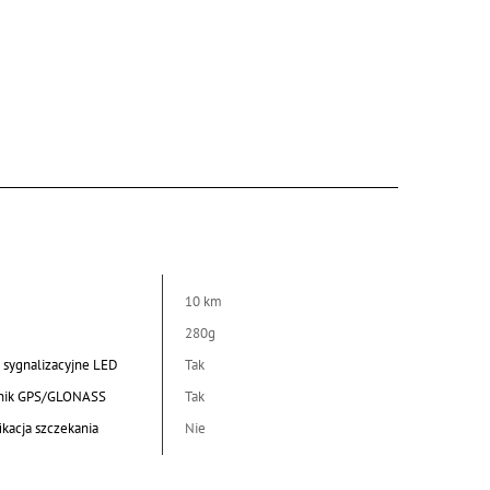
10 km
280g
a sygnalizacyjne LED
Tak
nik GPS/GLONASS
Tak
ikacja szczekania
Nie