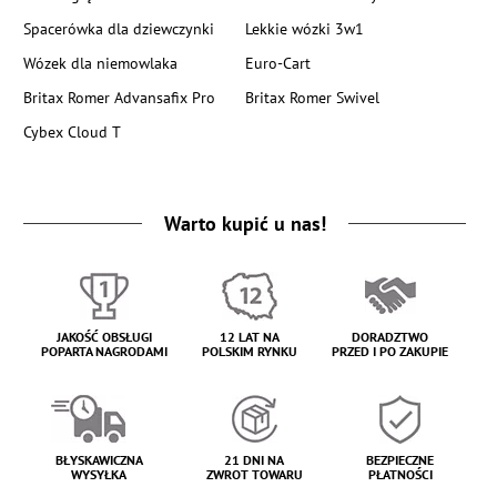
Spacerówka dla dziewczynki
Lekkie wózki 3w1
Wózek dla niemowlaka
Euro-Cart
Britax Romer Advansafix Pro
Britax Romer Swivel
Cybex Cloud T
Warto kupić u nas!
JAKOŚĆ OBSŁUGI
12 LAT NA
DORADZTWO
POPARTA NAGRODAMI
POLSKIM RYNKU
PRZED I PO ZAKUPIE
BŁYSKAWICZNA
21 DNI NA
BEZPIECZNE
WYSYŁKA
ZWROT TOWARU
PŁATNOŚCI