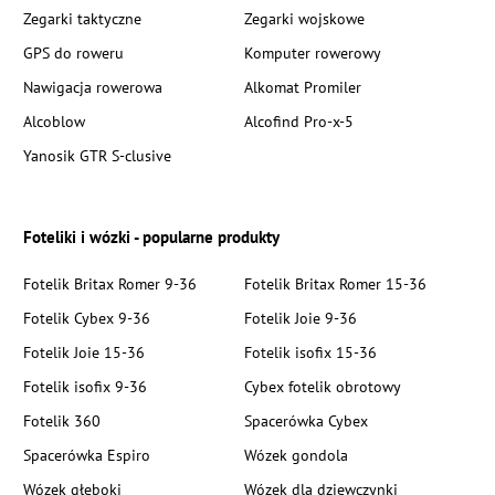
Zegarki taktyczne
Zegarki wojskowe
GPS do roweru
Komputer rowerowy
Nawigacja rowerowa
Alkomat Promiler
Alcoblow
Alcofind Pro-x-5
Yanosik GTR S-clusive
Foteliki i wózki - popularne produkty
Fotelik Britax Romer 9-36
Fotelik Britax Romer 15-36
Fotelik Cybex 9-36
Fotelik Joie 9-36
Fotelik Joie 15-36
Fotelik isofix 15-36
Fotelik isofix 9-36
Cybex fotelik obrotowy
Fotelik 360
Spacerówka Cybex
Spacerówka Espiro
Wózek gondola
Wózek głęboki
Wózek dla dziewczynki