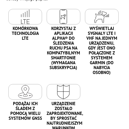
KOMÓRKOWA
KORZYSTAJ Z
WYŚWIETLAJ
TECHNOLOGIA
APLIKACJI
SYGNAŁY LTE I
LTE
ALPHA® DO
VHF NA JEDNYM
ŚLEDZENIA
URZĄDZENIU,
RUCHU PSA NA
GDY JEST ONO
KOMPATYBILNYM
POŁĄCZONE Z
SMARTFONIE
SYSTEMEM
(WYMAGANA
GARMIN (DO
SUBSKRYPCJA)
NABYCIA
OSOBNO)
PODĄŻAJ ICH
URZĄDZENIE
ŚLADEM Z
ZOSTAŁO
POMOCĄ WIELU
ZAPROJEKTOWANE,
SYSTEMÓW GNSS
BY SPROSTAĆ
NAJTRUDNIEJSZYM
WARUNKOM