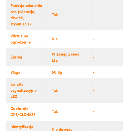
Funkcja szkolenia
psa (wibracja,
Tak
-
dźwięk,
stymulacja)
Wirtualne
Nie
-
ogrodzenie
W zasięgu sieci
Zasięg
-
LTE
Waga
50,8g
-
Światła
sygnalizacyjne
Tak
-
LED
Odbiornik
Tak
-
GPS/GLONASS
Identyfikacja
Nie dotyczy
-