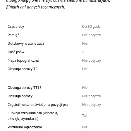
dlatego mogą one nie być odzwierciedlone na ilustracjach,
filmach ani danych technicznych.
Czas pracy
Do 80 godz.
Pamięć
Nie dotyczy
Dotykowy wyświetlacz
Nie
Ilość psów
1
Mapa topograficzna
Nie dotyczy
Obsługa obroży T5
Nie
Obsługa obroży TT15
Nie
Obsługa obroży
Nie dotyczy
Częstotliwość odświeżania pozycji psa
Nie dotyczy
Funkcja szkolenia psa (wibracja,
Tak
dźwięk, stymulacja)
Wirtualne ogrodzenie
Nie