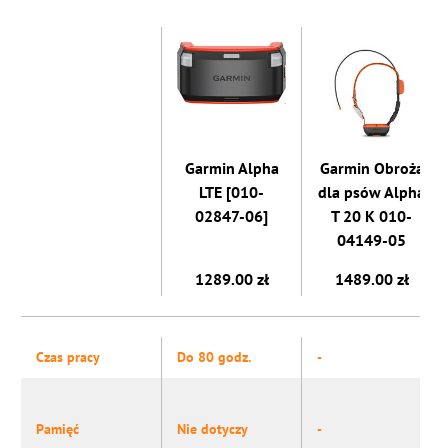
Garmin Alpha
Garmin Obroża
LTE [010-
dla psów Alpha
02847-06]
T 20 K 010-
04149-05
1289.00 zł
1489.00 zł
Czas pracy
Do 80 godz.
-
Pamięć
Nie dotyczy
-