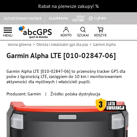
Rabat na pierwsze zakupy!
%
KONTO
SZUKAJ
KOSZYK
MENU
strona główna
Obroża i lokalizator gps dla psa
Garmin Alpha
Garmin Alpha LTE [010-02847-06]
Garmin Alpha LTE [010-02847-06] to przenośny tracker GPS dla
psów z łącznością LTE, zasięgiem do 10 km i monitorowaniem
aktywności dla myśliwych i właścicieli pupili.
Producent:
Garmin
|
Źródło: polska dystrybucja