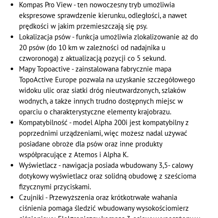
Kompas Pro View - ten nowoczesny tryb umożliwia
ekspresowe sprawdzenie kierunku, odległości, a nawet
prędkości w jakim przemieszczają się psy.
Lokalizacja psów - funkcja umożliwia zlokalizowanie aż do
20 psów (do 10 km w zależności od nadajnika u
czworonoga) z aktualizacją pozycji co 5 sekund.
Mapy Topoactive - zainstalowana fabrycznie mapa
TopoActive Europe pozwala na uzyskanie szczegółowego
widoku ulic oraz siatki dróg nieutwardzonych, szlaków
wodnych, a także innych trudno dostępnych miejsc w
oparciu o charakterystyczne elementy krajobrazu.
Kompatybilność - model Alpha 200i jest kompatybilny z
poprzednimi urządzeniami, więc możesz nadal używać
posiadane obroże dla psów oraz inne produkty
współpracujące z Atemos i Alpha K.
Wyświetlacz - nawigacja posiada wbudowany 3,5- calowy
dotykowy wyświetlacz oraz solidną obudowę z sześcioma
fizycznymi przyciskami.
Czujniki - Przewyższenia oraz krótkotrwałe wahania
ciśnienia pomaga śledzić wbudowany wysokościomierz