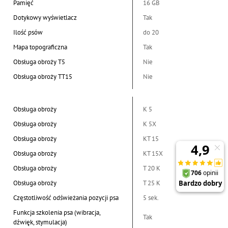
Pamięć
16 GB
Dotykowy wyświetlacz
Tak
Ilość psów
do 20
Mapa topograficzna
Tak
Obsługa obroży T5
Nie
Obsługa obroży TT15
Nie
Obsługa obroży
K 5
Obsługa obroży
K 5X
Obsługa obroży
KT 15
Obsługa obroży
KT 15X
Obsługa obroży
T 20 K
Obsługa obroży
T 25 K
Częstotliwość odświeżania pozycji psa
5 sek.
Funkcja szkolenia psa (wibracja,
Tak
dźwięk, stymulacja)