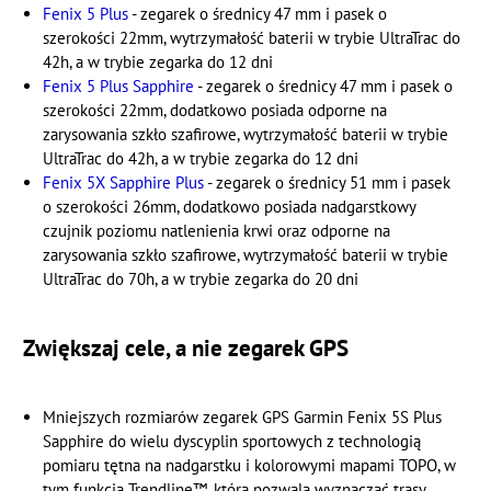
Fenix 5 Plus
- zegarek o średnicy 47 mm i pasek o
szerokości 22mm, wytrzymałość baterii w trybie UltraTrac do
42h, a w trybie zegarka do 12 dni
Fenix 5 Plus Sapphire
- zegarek o średnicy 47 mm i pasek o
szerokości 22mm, dodatkowo posiada odporne na
zarysowania szkło szafirowe, wytrzymałość baterii w trybie
UltraTrac do 42h, a w trybie zegarka do 12 dni
Fenix 5X Sapphire Plus
- zegarek o średnicy 51 mm i pasek
o szerokości 26mm, dodatkowo posiada nadgarstkowy
czujnik poziomu natlenienia krwi oraz odporne na
zarysowania szkło szafirowe, wytrzymałość baterii w trybie
UltraTrac do 70h, a w trybie zegarka do 20 dni
Zwiększaj cele, a nie zegarek GPS
Mniejszych rozmiarów zegarek GPS Garmin Fenix 5S Plus
Sapphire do wielu dyscyplin sportowych z technologią
pomiaru tętna na nadgarstku i kolorowymi mapami TOPO, w
tym funkcją Trendline™, która pozwala wyznaczać trasy