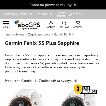
Rabat na pierwsze zakupy!
%
KONTO
SZUKAJ
KOSZYK
MENU
strona główna
Zegarki sportowe
Garmin Fenix 8
Garmin Fenix 5S Plus Sapphire
Garmin Fenix 5S Plus Sapphire to zaawansowany, multisportowy
zegarek o średnicy 42mm z szafirowym szkłem, który w stosunku
do poprzednika (Fenixa 5s) posiada dodatkowo kolorowe mapy z
funkcją wyznaczania tras, odtwarzacz muzyki oraz system
płatności Garmin Pay.
Producent:
Garmin
|
Źródło: polska dystrybucja