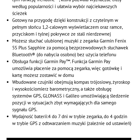
według popularności i ułatwia wybór najciekawszych
ścieżek
Gotowy na przygodę dzięki konstrukcji z czytelnym w
pełnym słońcu 1,2-calowym wyświetlaczem oraz ramce,
przyciskom i tylnej pokrywce ze stali nierdzewnej
Możesz słuchać ulubionej muzyki z zegarka Garmin Fenix
5S Plus Sapphire za pomocą bezprzewodowych słuchawek
Bluetooth® (do nabycia osobno) bez użycia telefonu
Obsługa funkcji Garmin Pay™. Funkcja Garmin Pay
umożliwia płacenie za pomocą zegarka, więc gotówkę i
kartę możesz zostawić w domu
Wbudowane czujniki obejmują kompas trójosiowy, żyroskop
i wysokościomierz barometryczny, a także obsługę
systemów GPS, GLONASS i Galileo umożliwiającą śledzenie
pozycji w sytuacjach zbyt wymagających dla samego
sygnału GPS.
Wydajność baterii:4 do 7 dni w trybie zegarka, do 4 godzin
w trybie GPS z odtwarzaniem muzyki (zależnie od ustawień)