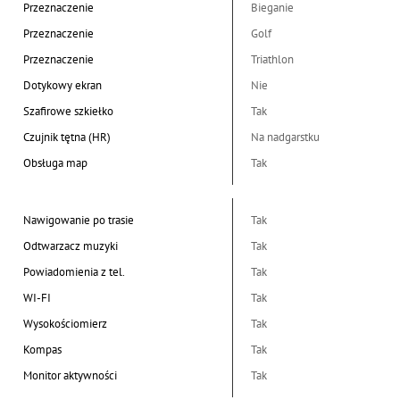
Przeznaczenie
Bieganie
Przeznaczenie
Golf
Przeznaczenie
Triathlon
Dotykowy ekran
Nie
Szafirowe szkiełko
Tak
Czujnik tętna (HR)
Na nadgarstku
Obsługa map
Tak
Nawigowanie po trasie
Tak
Odtwarzacz muzyki
Tak
Powiadomienia z tel.
Tak
WI-FI
Tak
Wysokościomierz
Tak
Kompas
Tak
Monitor aktywności
Tak