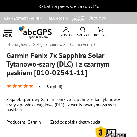
Rabat na pierwsze zakupy!
%
KONTO
SZUKAJ
KOSZYK
MENU
strona główna
Zegarki sportowe
Garmin Fenix 8
Garmin Fenix 7x Sapphire Solar
Tytanowo-szary (DLC) i z czarnym
paskiem [010-02541-11]
★
★
★
★
★
5
(6 opinii)
Zegarek sportowy Garmin Fenix 7x Sapphire Solar Tytanowo-
szary z powłoką węglową (DLC) i z wentylowanym czarnym
paskiem.
Producent:
Garmin
|
Źródło: polska dystrybucja