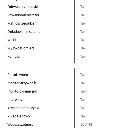
Odtwarzacz muzyki
Tak
Powiadomienia z tel.
Tak
Płatność zegarkiem
Tak
Doładowanie solarne
Tak
WI-FI
Tak
Wysokościomierz
Tak
Kompas
Tak
Pulsoksymetr
Tak
Monitor aktywności
Tak
Monitorowanie snu
Tak
Interwały
Tak
Asystent odpoczynku
Tak
Pułap tlenowy
Tak
Wodoszczelność
10 ATM