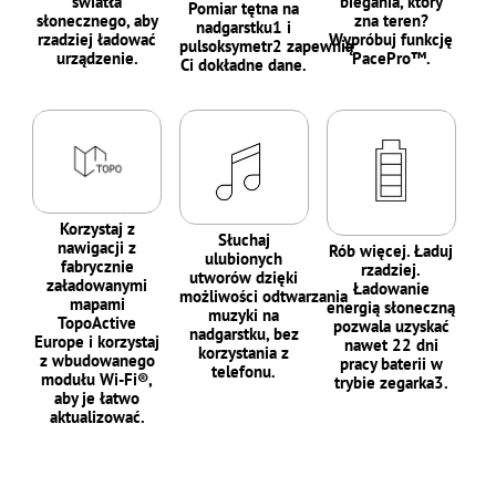
światła
biegania, który
Pomiar tętna na
słonecznego, aby
zna teren?
nadgarstku1 i
rzadziej ładować
Wypróbuj funkcję
pulsoksymetr2 zapewnią
urządzenie.
PacePro™.
Ci dokładne dane.
Korzystaj z
Słuchaj
nawigacji z
Rób więcej. Ładuj
ulubionych
fabrycznie
rzadziej.
utworów dzięki
załadowanymi
Ładowanie
możliwości odtwarzania
mapami
energią słoneczną
muzyki na
TopoActive
pozwala uzyskać
nadgarstku, bez
Europe i korzystaj
nawet 22 dni
korzystania z
z wbudowanego
pracy baterii w
telefonu.
modułu Wi-Fi®,
trybie zegarka3.
aby je łatwo
aktualizować.