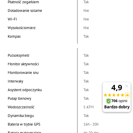
Płatność zegarkiem
Tak
Doładowanie solarne
Nie
WI-FI
Nie
Wysokościomierz
Nie
Kompas
Tak
Pulsoksymetr
Tak
Monitor aktywności
Tak
Monitorowanie snu
Tak
Interwały
Tak
Asystent odpoczynku
Tak
Pułap tlenowy
Tak
Wodoszczelność
5 ATM
Dynamika biegu
Tak
Bateria w trybie GPS
16h - 20h
Bateria maksymalnie
do 20 dni