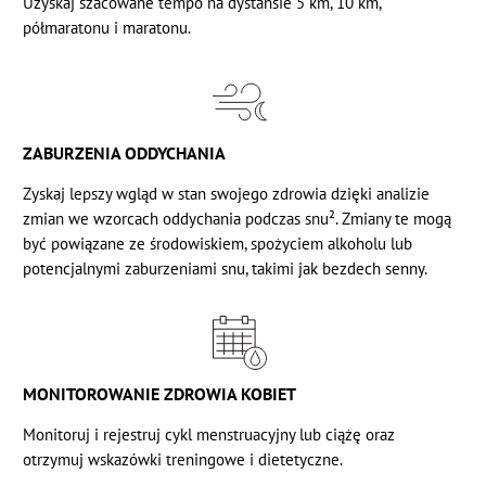
Uzyskaj
szacowane
tempo na dystansie 5 km, 10 km,
półmaratonu i maratonu.
ZABURZENIA ODDYCHANIA
Zyskaj lepszy wgląd w stan swojego zdrowia dzięki analizie
zmian we wzorcach oddychania podczas snu². Zmiany te mogą
być powiązane ze środowiskiem, spożyciem alkoholu lub
potencjalnymi zaburzeniami snu, takimi jak bezdech senny.
MONITOROWANIE ZDROWIA KOBIET
Monitoruj i rejestruj
cykl menstruacyjny
lub
ciążę
oraz
otrzymuj wskazówki treningowe i dietetyczne.