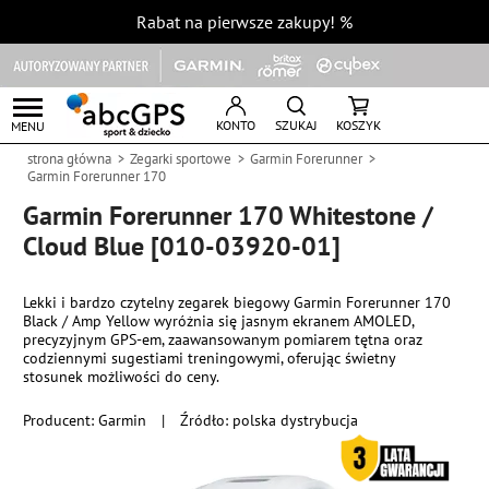
Rabat na pierwsze zakupy!
%
KONTO
SZUKAJ
KOSZYK
MENU
strona główna
Zegarki sportowe
Garmin Forerunner
Garmin Forerunner 170
Garmin Forerunner 170 Whitestone /
Cloud Blue [010-03920-01]
Lekki i bardzo czytelny zegarek biegowy Garmin Forerunner 170
Black / Amp Yellow wyróżnia się jasnym ekranem AMOLED,
precyzyjnym GPS-em, zaawansowanym pomiarem tętna oraz
codziennymi sugestiami treningowymi, oferując świetny
stosunek możliwości do ceny.
Producent:
Garmin
|
Źródło: polska dystrybucja