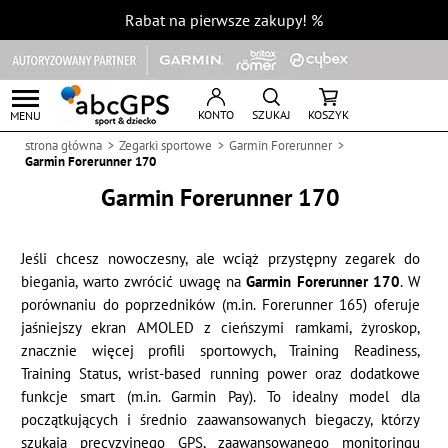
Rabat na pierwsze zakupy!
%
KONTO
SZUKAJ
KOSZYK
MENU
strona główna
Zegarki sportowe
Garmin Forerunner
Garmin Forerunner 170
Garmin Forerunner 170
Jeśli chcesz nowoczesny, ale wciąż przystępny zegarek do
biegania, warto zwrócić uwagę na
Garmin Forerunner 170
. W
porównaniu do poprzedników (m.in. Forerunner 165) oferuje
jaśniejszy ekran AMOLED z cieńszymi ramkami, żyroskop,
znacznie więcej profili sportowych, Training Readiness,
Training Status, wrist-based running power oraz dodatkowe
funkcje smart (m.in. Garmin Pay). To idealny model dla
początkujących i średnio zaawansowanych biegaczy, którzy
szukają precyzyjnego GPS, zaawansowanego monitoringu