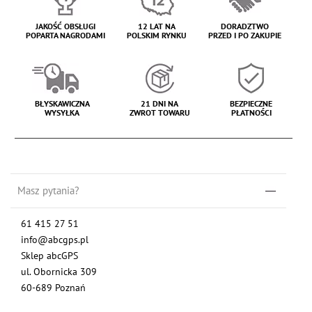
JAKOŚĆ OBSŁUGI
12 LAT NA
DORADZTWO
POPARTA NAGRODAMI
POLSKIM RYNKU
PRZED I PO ZAKUPIE
BŁYSKAWICZNA
21 DNI NA
BEZPIECZNE
WYSYŁKA
ZWROT TOWARU
PŁATNOŚCI
Masz pytania?
61 415 27 51
info@abcgps.pl
Sklep abcGPS
ul. Obornicka 309
60-689 Poznań