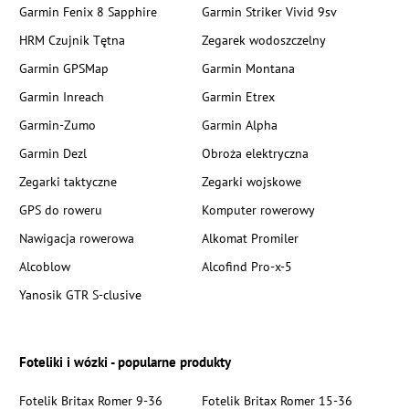
Garmin Fenix 8 Sapphire
Garmin Striker Vivid 9sv
HRM Czujnik Tętna
Zegarek wodoszczelny
Garmin GPSMap
Garmin Montana
Garmin Inreach
Garmin Etrex
Garmin-Zumo
Garmin Alpha
Garmin Dezl
Obroża elektryczna
Zegarki taktyczne
Zegarki wojskowe
GPS do roweru
Komputer rowerowy
Nawigacja rowerowa
Alkomat Promiler
Alcoblow
Alcofind Pro-x-5
Yanosik GTR S-clusive
Foteliki i wózki - popularne produkty
Fotelik Britax Romer 9-36
Fotelik Britax Romer 15-36