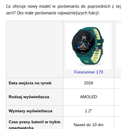
Co oferuje nowy model w porównaniu do poprzednich z tej
serii? Oto małe porównanie najważniejszych fukcji:
Fo
Forerunner 170
Data wejścia na rynek
2026
Rodzaj wyświetlacza
AMOLED
Wymiary wyświetlacza
1.2"
Czas pracy baterii w trybie
Nawet do 10 dni
Na
smartwatcha