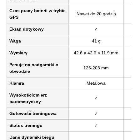
Czas pracy baterii w trybie
Nawet do 20 godzin
Naw
GPS
Ekran dotykowy
✓
Waga
41 g
Wymiary
42.6 × 42.6 × 11.9 mm
43 
Pasuje na nadgarstki o
126-203 mm
obwodzie
Klamra
Metalowa
Wysokościomierz
✓
barometryczny
Gotowość treningowa
✓
Status treningu
✓
Dane dynamiki biegu