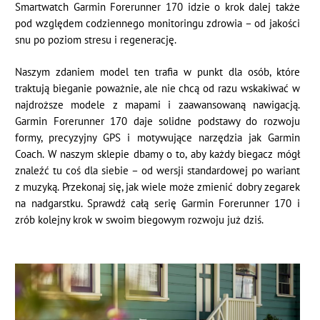
Smartwatch Garmin Forerunner 170 idzie o krok dalej także
pod względem codziennego monitoringu zdrowia – od jakości
snu po poziom stresu i regenerację.
Naszym zdaniem model ten trafia w punkt dla osób, które
traktują bieganie poważnie, ale nie chcą od razu wskakiwać w
najdroższe modele z mapami i zaawansowaną nawigacją.
Garmin Forerunner 170 daje solidne podstawy do rozwoju
formy, precyzyjny GPS i motywujące narzędzia jak Garmin
Coach. W naszym sklepie dbamy o to, aby każdy biegacz mógł
znaleźć tu coś dla siebie – od wersji standardowej po wariant
z muzyką. Przekonaj się, jak wiele może zmienić dobry zegarek
na nadgarstku. Sprawdź całą serię Garmin Forerunner 170 i
zrób kolejny krok w swoim biegowym rozwoju już dziś.