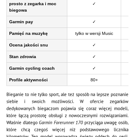
prosto z zegarka i moc
✓
biegowa
Garmin pay
✓
Pamięć na muzykę
tylko w wersji Music
tylk
Ocena jakości snu
✓
Stan zdrowia
✓
Garmin cycling coach
✓
Profile aktywności
80+
Bieganie to nie tylko sport, ale też sposób na lepsze poznanie
siebie i swoich możliwości. W ofercie zegarków
dedykowanych biegaczom pojawia się coraz więcej modeli,
które łączą prostotę obsługi z nowoczesnymi rozwiązaniami.
Właśnie dlatego
Garmin Forerunner 170
przyciąga uwagę osób,
które chcą czegoś więcej niż podstawowego licznika
kilometrów. Ten model wprowadza świeży oddech do serii,