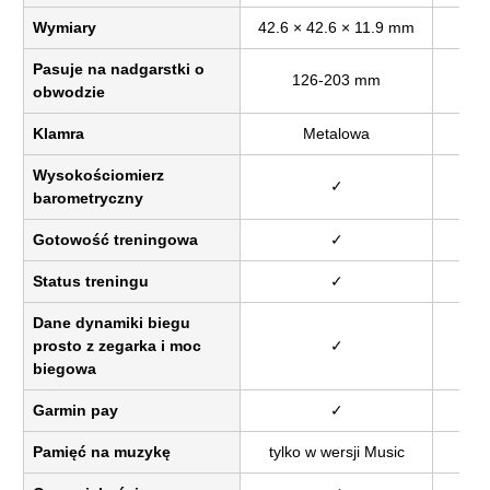
Wymiary
42.6 × 42.6 × 11.9 mm
43 
Pasuje na nadgarstki o
126-203 mm
obwodzie
Klamra
Metalowa
Wysokościomierz
✓
barometryczny
Gotowość treningowa
✓
Status treningu
✓
Dane dynamiki biegu
prosto z zegarka i moc
✓
biegowa
Garmin pay
✓
Pamięć na muzykę
tylko w wersji Music
tylk