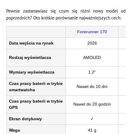
Pewnie zastanawiasz się czym się różni nowy model od
poprzednich? Oto krótkie porównanie najważniejszych cech:
Forerunner 170
Fo
Data wejścia na rynek
2026
Rodzaj wyświetlacza
AMOLED
Wymiary wyświetlacza
1.2"
Czas pracy baterii w trybie
Nawet do 10 dni
Na
smartwatcha
Czas pracy baterii w trybie
Nawet do 20 godzin
Naw
GPS
Ekran dotykowy
✓
Waga
41 g