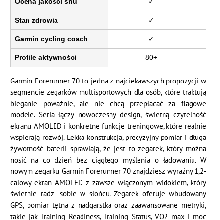
Ocena jakości snu
✓
Stan zdrowia
✓
Garmin cycling coach
✓
Profile aktywności
80+
Garmin Forerunner 70 to jedna z najciekawszych propozycji w
segmencie zegarków multisportowych dla osób, które traktują
bieganie poważnie, ale nie chcą przepłacać za flagowe
modele. Seria łączy nowoczesny design, świetną czytelność
ekranu AMOLED i konkretne funkcje treningowe, które realnie
wspierają rozwój. Lekka konstrukcja, precyzyjny pomiar i długa
żywotność baterii sprawiają, że jest to zegarek, który można
nosić na co dzień bez ciągłego myślenia o ładowaniu. W
nowym zegarku Garmin Forerunner 70 znajdziesz wyraźny 1,2-
calowy ekran AMOLED z zawsze włączonym widokiem, który
świetnie radzi sobie w słońcu. Zegarek oferuje wbudowany
GPS, pomiar tętna z nadgarstka oraz zaawansowane metryki,
takie jak Training Readiness, Training Status, VO2 max i moc