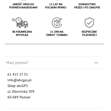
JAKOŚĆ OBSŁUGI
12 LAT NA
DORADZTWO
POPARTA NAGRODAMI
POLSKIM RYNKU
PRZED I PO ZAKUPIE
BŁYSKAWICZNA
21 DNI NA
BEZPIECZNE
WYSYŁKA
ZWROT TOWARU
PŁATNOŚCI
Masz pytania?
61 415 27 51
info@abcgps.pl
Sklep abcGPS
ul. Obornicka 309
60-689 Poznań