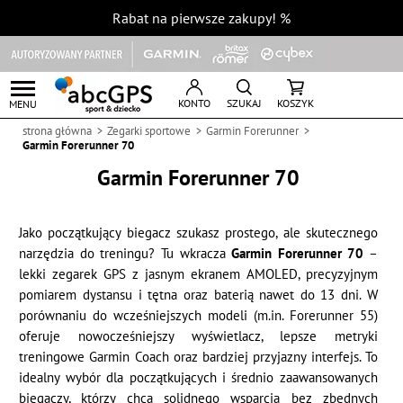
Rabat na pierwsze zakupy!
%
KONTO
SZUKAJ
KOSZYK
MENU
strona główna
Zegarki sportowe
Garmin Forerunner
Garmin Forerunner 70
Garmin Forerunner 70
Jako początkujący biegacz szukasz prostego, ale skutecznego
narzędzia do treningu? Tu wkracza
Garmin Forerunner 70
–
lekki zegarek GPS z jasnym ekranem AMOLED, precyzyjnym
pomiarem dystansu i tętna oraz baterią nawet do 13 dni. W
porównaniu do wcześniejszych modeli (m.in. Forerunner 55)
oferuje nowocześniejszy wyświetlacz, lepsze metryki
treningowe Garmin Coach oraz bardziej przyjazny interfejs. To
idealny wybór dla początkujących i średnio zaawansowanych
biegaczy, którzy chcą solidnego wsparcia bez zbędnych