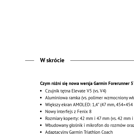
W skrócie
Czym różni się nowa wersja Garmin Forerunner 
Czujnik tętna Elevate V5 (vs. V4)
Aluminiowa ramka (vs. polimer wzmocniony w
Większy ekran AMOLED: 1,4" (47 mm, 454×454 p
Nowy interfejs z Fenix 8
Rozmiary koperty: 42 mm i 47 mm (vs. 42 mm 
Wbudowany głośnik i mikrofon do rozmów ora
Adaptacyjny Garmin Triathlon Coach