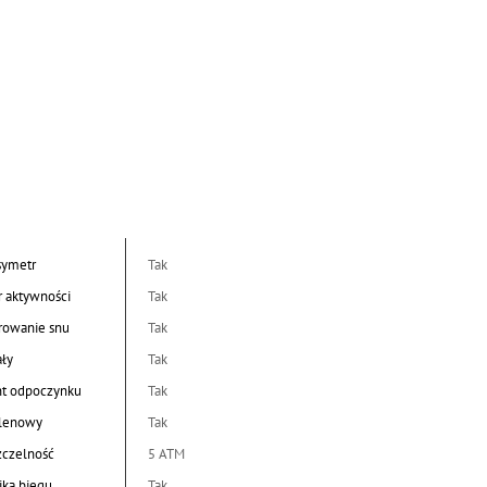
symetr
Tak
r aktywności
Tak
rowanie snu
Tak
ały
Tak
nt odpoczynku
Tak
tlenowy
Tak
czelność
5 ATM
ka biegu
Tak