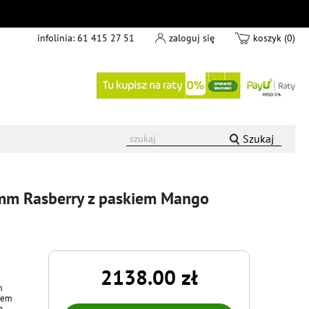
infolinia:
61 415 27 51
zaloguj się
koszyk (0)
Szukaj
mm Rasberry z paskiem Mango
2138.00 zł
m
rem
b.