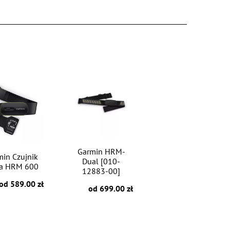
Garmin HRM-
min Czujnik
Dual [010-
na HRM 600
12883-00]
od 589.00 zł
od 699.00 zł