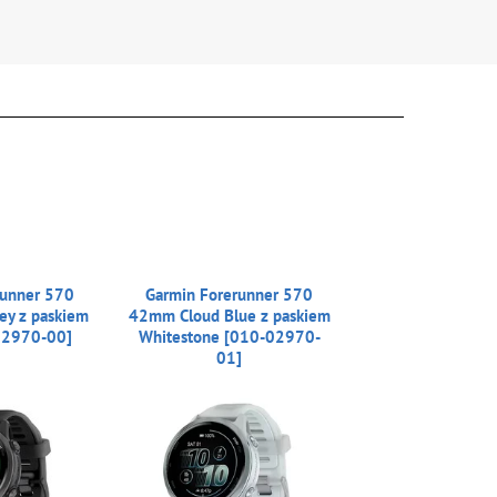
runner 570
Garmin Forerunner 570
ey z paskiem
42mm Cloud Blue z paskiem
02970-00]
Whitestone [010-02970-
01]