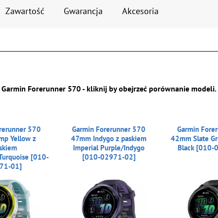
Zawartość
Gwarancja
Akcesoria
Garmin Forerunner 570 - kliknij by obejrzeć porównanie modeli.
rerunner 570
Garmin Forerunner 570
Garmin Fore
p Yellow z
47mm Indygo z paskiem
42mm Slate Gr
skiem
Imperial Purple/Indygo
Black [010-
Turquoise [010-
[010-02971-02]
71-01]