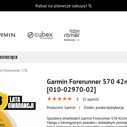
Rabat na pierwsze zakupy!
%
DZIECIĘCE
n Forerunner 570
Garmin Forerunner 570 42
[010-02970-02]
★
★
★
★
★
5
(5 opinii)
Producent:
Garmin
|
Źródło: polska dystrybucja
Sportowy smartwatch Garmin Forerunner 570 42m
Mango z treningowymi planami i dokładnym pomia
tętna, motywuje do bicia rekordów w stylowy sposó