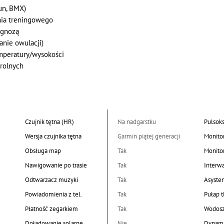
un, BMX)
nia treningowego
ognozą
nie owulacji)
emperatury/wysokości
trolnych
Czujnik tętna (HR)
Na nadgarstku
Pulsok
Wersja czujnika tętna
Garmin piątej generacji
Monito
Obsługa map
Tak
Monito
Nawigowanie po trasie
Tak
Interw
Odtwarzacz muzyki
Tak
Asyste
Powiadomienia z tel.
Tak
Pułap 
Płatność zegarkiem
Tak
Wodosz
Doładowanie solarne
Nie
Dynami