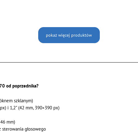
pokaż więcej produktów
570 od poprzednika?
łóknem szklanym)
x) i 1,2" (42 mm, 390×390 px)
i 46 mm)
z sterowania głosowego