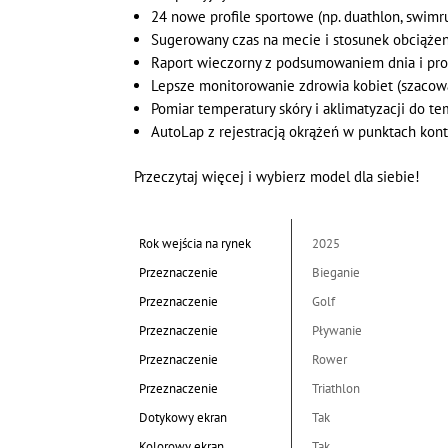
24 nowe profile sportowe (np. duathlon, swimr
Sugerowany czas na mecie i stosunek obciąże
Raport wieczorny z podsumowaniem dnia i pr
Lepsze monitorowanie zdrowia kobiet (szacowa
Pomiar temperatury skóry i aklimatyzacji do t
AutoLap z rejestracją okrążeń w punktach kon
Przeczytaj więcej i wybierz model dla siebie!
Rok wejścia na rynek
2025
Przeznaczenie
Bieganie
Przeznaczenie
Golf
Przeznaczenie
Pływanie
Przeznaczenie
Rower
Przeznaczenie
Triathlon
Dotykowy ekran
Tak
Kolorowy ekran
Tak