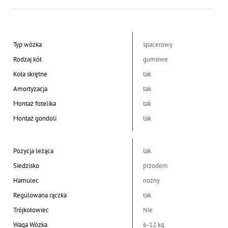
Typ wózka
spacerowy
Rodzaj kół
gumowe
Koła skrętne
tak
Amortyzacja
tak
Montaż fotelika
tak
Montaż gondoli
tak
Pozycja leżąca
tak
Siedzisko
przodem
Hamulec
nożny
Regulowana rączka
tak
Trójkołowiec
Nie
Waga Wózka
6-12 kg