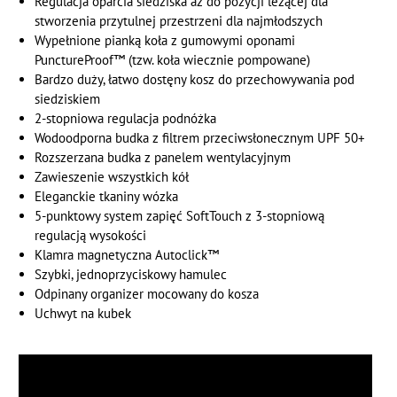
Regulacja oparcia siedziska aż do pozycji leżącej dla
stworzenia przytulnej przestrzeni dla najmłodszych
Wypełnione pianką koła z gumowymi oponami
PunctureProof™ (tzw. koła wiecznie pompowane)
Bardzo duży, łatwo dostęny kosz do przechowywania pod
siedziskiem
2-stopniowa regulacja podnóżka
Wodoodporna budka z filtrem przeciwsłonecznym UPF 50+
Rozszerzana budka z panelem wentylacyjnym
Zawieszenie wszystkich kół
Eleganckie tkaniny wózka
5-punktowy system zapięć SoftTouch z 3-stopniową
regulacją wysokości
Klamra magnetyczna Autoclick™
Szybki, jednoprzyciskowy hamulec
Odpinany organizer mocowany do kosza
Uchwyt na kubek