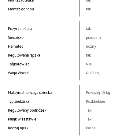
Montaż fotelika
tak
Montaż gondoli
tak
Pozycja leżąca
tak
Siedzisko
przodem
Hamulec
nożny
Regulowana rączka
tak
Trójkołowiec
Nie
Waga Wózka
6-12 kg
Maksymalna waga dziecka
Powyżej 15 kg
Typ siedziska
Rozkładane
Regulowany podnóżek
Tak
Pałąk w zestawie
Tak
Rodzaj rączki
Pełna