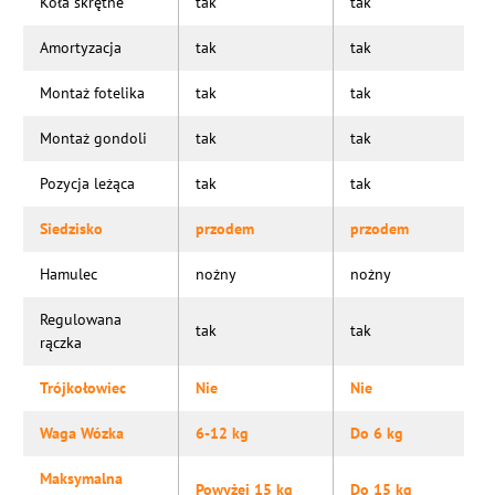
Koła skrętne
tak
tak
Amortyzacja
tak
tak
Montaż fotelika
tak
tak
Montaż gondoli
tak
tak
Pozycja leżąca
tak
tak
Siedzisko
przodem
przodem
Hamulec
nożny
nożny
Regulowana
tak
tak
rączka
Trójkołowiec
Nie
Nie
Waga Wózka
6-12 kg
Do 6 kg
Maksymalna
Powyżej 15 kg
Do 15 kg