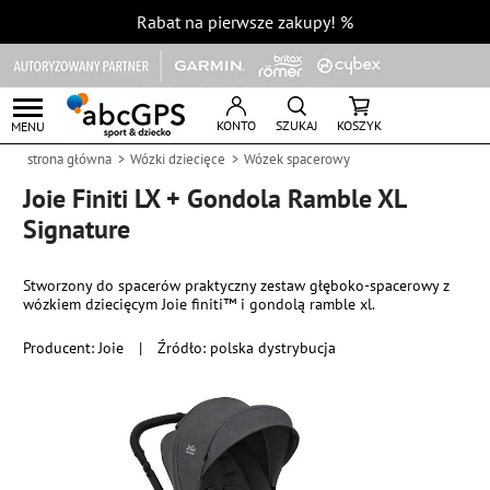
Rabat na pierwsze zakupy!
%
KONTO
SZUKAJ
KOSZYK
MENU
strona główna
Wózki dziecięce
Wózek spacerowy
Joie Finiti LX + Gondola Ramble XL
Signature
Stworzony do spacerów praktyczny zestaw głęboko-spacerowy z
wózkiem dziecięcym Joie finiti™ i gondolą ramble xl.
Producent:
Joie
|
Źródło: polska dystrybucja