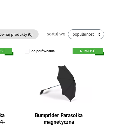
sortuj wg
ównaj produkty (
0
)
popularność
do porównania
ka
Bumprider Parasolka
4-
magnetyczna