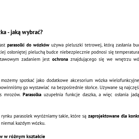
ka - jaką wybrać?
iast
parasolki do wózków
używa pieluszki tetrowej, którą zasłania b
iej osłoniętej pieluchą budce niebezpiecznie podnosi się temperatu
odstawowym zadaniem jest
ochrona
znajdującego się we wnętrzu wóz
i możemy spotkać jako dodatkowe akcesorium wózka wielofunkcyjnego
powinniśmy go wystawiać na bezpośrednie słońce. Używane są najczęśc
zas mrozów.
Parasolka
uzupełnia funkcje daszka, a więc osłania ja
rynku parasolek wyróżniamy takie, które są
zaprojektowane dla konkr
 niemal każdym wózku.
w w różnym kształcie