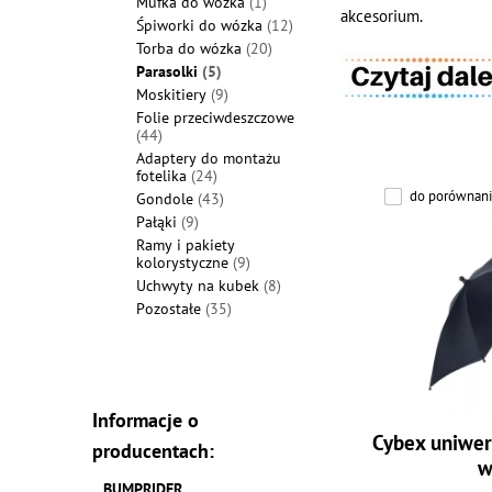
Mufka do wózka
(1)
akcesorium.
Śpiworki do wózka
(12)
Torba do wózka
(20)
Parasolki
(5)
Moskitiery
(9)
Folie przeciwdeszczowe
(44)
Adaptery do montażu
fotelika
(24)
do porównani
Gondole
(43)
Pałąki
(9)
Ramy i pakiety
kolorystyczne
(9)
Uchwyty na kubek
(8)
Pozostałe
(35)
Informacje o
Cybex uniwer
producentach:
w
BUMPRIDER