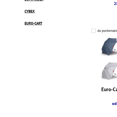
2
CYBEX
EURO-CART
do porównani
Euro-Ca
od