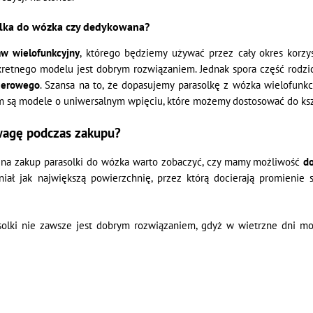
lka do wózka czy dedykowana?
aw wielofunkcyjny
, którego będziemy używać przez cały okres korzy
etnego modelu jest dobrym rozwiązaniem. Jednak spora część rodzic
cerowego
. Szansa na to, że dopasujemy parasolkę z wózka wielofunkc
 są modele o uniwersalnym wpięciu, które możemy dostosować do kształ
wagę podczas zakupu?
 na zakup parasolki do wózka warto zobaczyć, czy mamy możliwość
do
łaniał jak największą powierzchnię, przez którą docierają promienie 
solki nie zawsze jest dobrym rozwiązaniem, gdyż w wietrzne dni mo