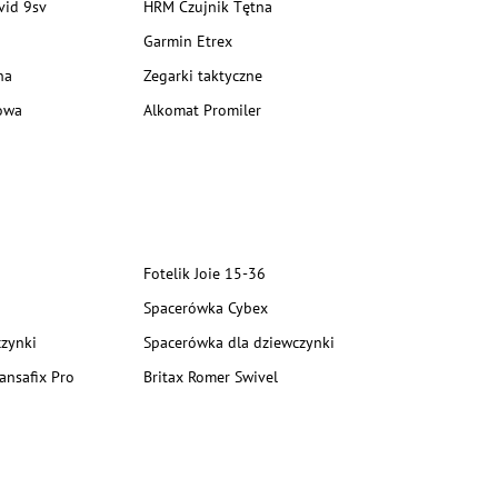
vid 9sv
HRM Czujnik Tętna
Garmin Etrex
na
Zegarki taktyczne
owa
Alkomat Promiler
Fotelik Joie 15-36
Spacerówka Cybex
zynki
Spacerówka dla dziewczynki
ansafix Pro
Britax Romer Swivel