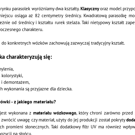
rynku parasolek wyróżniamy dwa kształty.
Klasyczny
oraz model przyp
iejscu osiąga aż 82 centymetry średnicy. Kwadratową parasolkę m
eżnie od średnicy i kształtu rurek stelaża. Taki nietypowy kształt z
oczesnego charakteru.
 do konkretnych wózków zachowują zazwyczaj tradycyjny kształt.
ka charakteryzują się:
hylenia,
kolorystyki,
 i demontażem,
ch wykonania są przyjazne dla dziecka.
ówki - z jakiego materiału?
 jest wykonana z
materiału wózkowego
, który chroni zarówno przed
 zwrócić uwagę czy materiał, użyty do jej produkcji został pokryty
doda
ch promieni słonecznych. Taki dodatkowy filtr UV ma również wpływ
ozycji na słońcu.