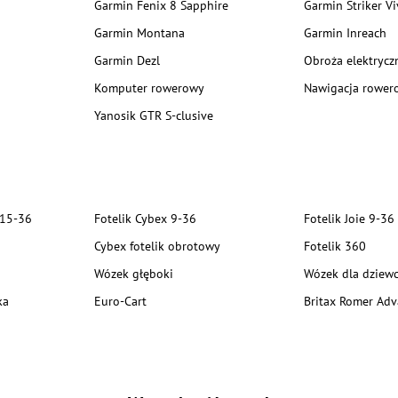
Garmin Fenix 8 Sapphire
Garmin Striker Vi
Garmin Montana
Garmin Inreach
Garmin Dezl
Obroża elektrycz
Komputer rowerowy
Nawigacja rower
Yanosik GTR S-clusive
 15-36
Fotelik Cybex 9-36
Fotelik Joie 9-36
Cybex fotelik obrotowy
Fotelik 360
Wózek głęboki
Wózek dla dziewc
ka
Euro-Cart
Britax Romer Adv