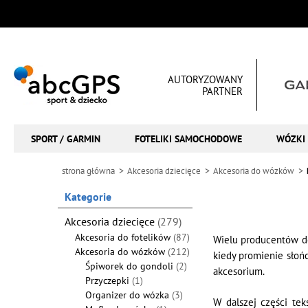
AUTORYZOWANY
PARTNER
SPORT / GARMIN
FOTELIKI SAMOCHODOWE
WÓZKI 
strona główna
Akcesoria dziecięce
Akcesoria do wózków
Kategorie
Akcesoria dziecięce
(279)
Akcesoria do fotelików
(87)
Wielu producentów d
Akcesoria do wózków
(212)
kiedy promienie słoń
Śpiworek do gondoli
(2)
akcesorium.
Przyczepki
(1)
Organizer do wózka
(3)
W dalszej części te