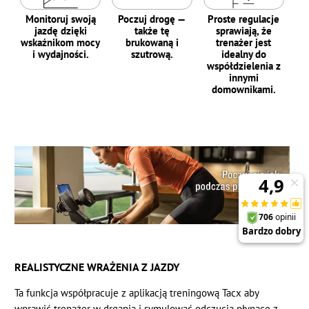
Monitoruj swoją
Poczuj drogę —
Proste regulacje
jazdę dzięki
także tę
sprawiają, że
wskaźnikom mocy
brukowaną i
trenażer jest
i wydajności.
szutrową.
idealny do
współdzielenia z
innymi
domownikami.
REALISTYCZNE WRAŻENIA Z JAZDY
Ta funkcja współpracuje z aplikacją treningową Tacx aby
wprawić trenażer w drgania i symulować odczucia płynące z