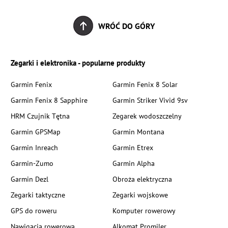
WRÓĆ DO GÓRY
Zegarki i elektronika - popularne produkty
Garmin Fenix
Garmin Fenix 8 Solar
Garmin Fenix 8 Sapphire
Garmin Striker Vivid 9sv
HRM Czujnik Tętna
Zegarek wodoszczelny
Garmin GPSMap
Garmin Montana
Garmin Inreach
Garmin Etrex
Garmin-Zumo
Garmin Alpha
Garmin Dezl
Obroża elektryczna
Zegarki taktyczne
Zegarki wojskowe
GPS do roweru
Komputer rowerowy
Nawigacja rowerowa
Alkomat Promiler