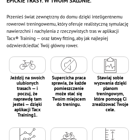
EPICKIE TRASY. W TWOIM SALONIE.
Przenieś świat zewnętrzny do domu dzięki inteligentnemu
rowerowi treningowemu, który oferuje realistyczną symulację
nawierzchni i nachylenia z rzeczywistych tras w aplikacji
Tacx® Training — oraz łatwy fitting, aby jak najlepiej
odzwierdciedlać Twój główny rower.
Jeździj na swoich
Supercicha praca
Stawiaj sobie
ulubionych
sprawia, że każde
wyzwania dzięki
trasach — i
pomieszczenie
planom
poczuj, że
może stać się
treningowym,
naprawdę tam
Twoim miejscem
które pomogą Ci
jesteś — dzięki
do treningu.
zrealizować Twoje
aplikacji Tacx
cele.
Training1.