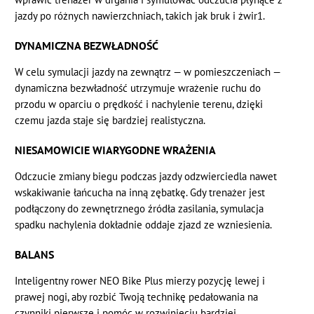
jazdy po różnych nawierzchniach, takich jak bruk i żwir1.
DYNAMICZNA BEZWŁADNOŚĆ
W celu symulacji jazdy na zewnątrz — w pomieszczeniach —
dynamiczna bezwładność utrzymuje wrażenie ruchu do
przodu w oparciu o prędkość i nachylenie terenu, dzięki
czemu jazda staje się bardziej realistyczna.
NIESAMOWICIE WIARYGODNE WRAŻENIA
Odczucie zmiany biegu podczas jazdy odzwierciedla nawet
wskakiwanie łańcucha na inną zębatkę. Gdy trenażer jest
podłączony do zewnętrznego źródła zasilania, symulacja
spadku nachylenia dokładnie oddaje zjazd ze wzniesienia.
BALANS
Inteligentny rower NEO Bike Plus mierzy pozycję lewej i
prawej nogi, aby rozbić Twoją technikę pedałowania na
czynniki pierwsze i pomóc w rozwinięciu bardziej