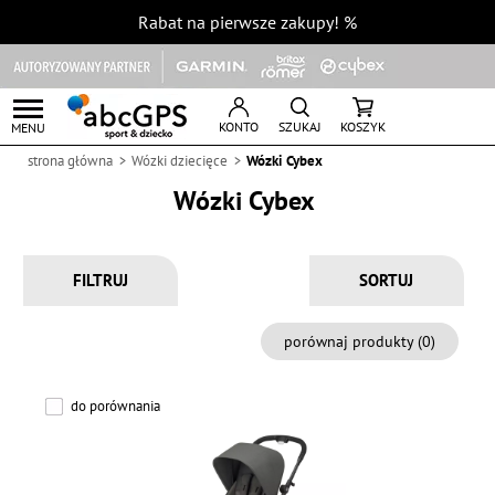
Rabat na pierwsze zakupy!
%
KONTO
SZUKAJ
KOSZYK
MENU
strona główna
Wózki dziecięce
Wózki Cybex
Wózki Cybex
FILTRUJ
porównaj produkty (
0
)
do porównania