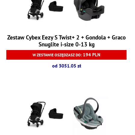
Zestaw Cybex Eezy S Twist+ 2 + Gondola + Graco
Snuglite i-size 0-13 kg
194 PLN
W ZESTAWIE OSZĘDZASZ DO:
od 3051.05 zł