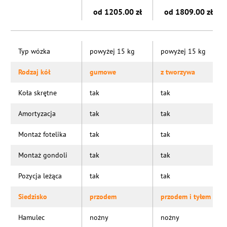
od 1205.00 zł
od 1809.00 zł
Typ wózka
powyżej 15 kg
powyżej 15 kg
Rodzaj kół
gumowe
z tworzywa
Koła skrętne
tak
tak
Amortyzacja
tak
tak
Montaż fotelika
tak
tak
Montaż gondoli
tak
tak
Pozycja leżąca
tak
tak
Siedzisko
przodem
przodem i tyłem
Hamulec
nożny
nożny