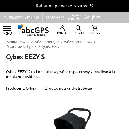
Rabat na pierwsze zakupy!
%
KONTO
SZUKAJ
KOSZYK
MENU
strona główna
Wózki dziecięce
Wózek spacerowy
Spacerówka Cybex
Cybex Eezy
Cybex EEZY S
Cybex EEZY S to kompaktowy wózek spacerowy z możliwością
montażu nosidełka.
Producent:
Cybex
|
Źródło: polska dystrybucja