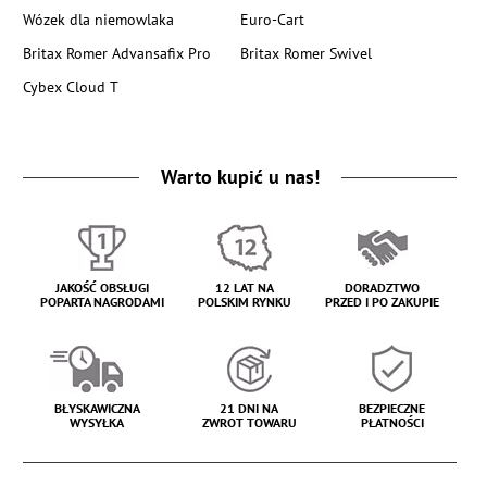
Wózek dla niemowlaka
Euro-Cart
Britax Romer Advansafix Pro
Britax Romer Swivel
Cybex Cloud T
Warto kupić u nas!
JAKOŚĆ OBSŁUGI
12 LAT NA
DORADZTWO
POPARTA NAGRODAMI
POLSKIM RYNKU
PRZED I PO ZAKUPIE
BŁYSKAWICZNA
21 DNI NA
BEZPIECZNE
WYSYŁKA
ZWROT TOWARU
PŁATNOŚCI