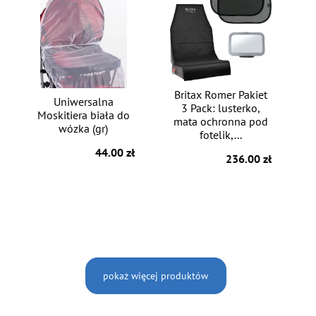
Britax Romer Pakiet
Uniwersalna
3 Pack: lusterko,
Moskitiera biała do
mata ochronna pod
wózka (gr)
fotelik,...
44.00 zł
236.00 zł
pokaż więcej produktów