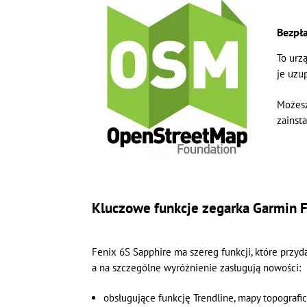
Bezpł
To urz
je uzu
Możesz
zainsta
Kluczowe funkcje zegarka Garmin F
Fenix 6S Sapphire ma szereg funkcji, które przyd
a na szczególne wyróżnienie zasługują nowości:
obsługujące funkcję Trendline, mapy topogra