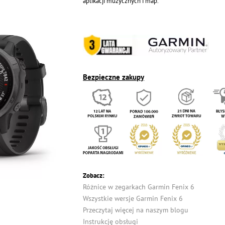
aplikacji muzycznych i map.
Bezpieczne zakupy
Zobacz:
Różnice w zegarkach Garmin Fenix 6
Wszystkie wersje Garmin Fenix 6
Przeczytaj więcej na naszym blogu
Instrukcję obsługi