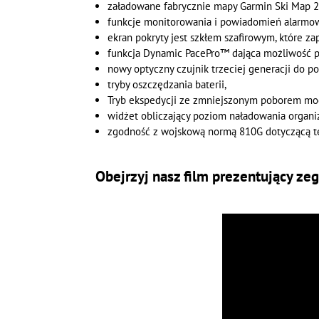
załadowane fabrycznie mapy Garmin Ski Map 2.
funkcje monitorowania i powiadomień alarmo
ekran pokryty jest szkłem szafirowym, które z
funkcja Dynamic PacePro™ dająca możliwość p
nowy optyczny czujnik trzeciej generacji do p
tryby oszczędzania baterii,
Tryb ekspedycji ze zmniejszonym poborem mocy
widżet obliczający poziom naładowania organi
zgodność z wojskową normą 810G dotyczącą te
Obejrzyj nasz film prezentujący zeg