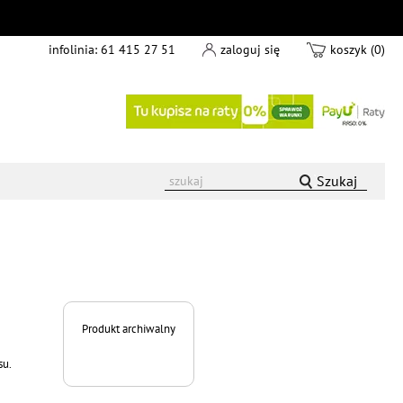
infolinia:
61 415 27 51
zaloguj się
koszyk (0)
Szukaj
Produkt archiwalny
su.