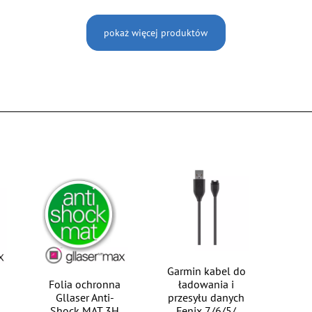
pokaż więcej produktów
Garmin kabel do
Folia ochronna
ładowania i
Gllaser Anti-
przesyłu danych
Shock MAT 3H
Fenix 7/6/5/