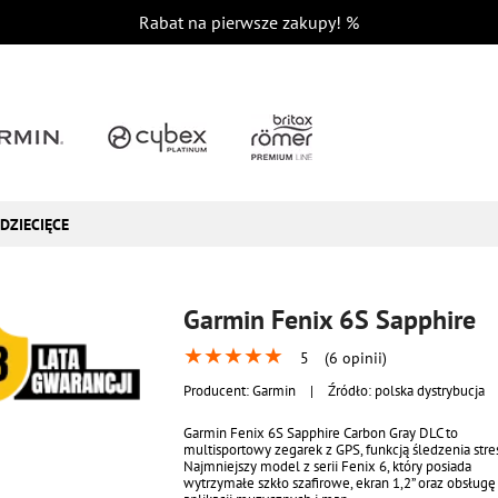
Rabat na pierwsze zakupy!
%
DZIECIĘCE
Garmin Fenix 6S Sapphire
★
★
★
★
★
5
(6 opinii)
Producent:
Garmin
|
Źródło: polska dystrybucja
Garmin Fenix 6S Sapphire Carbon Gray DLC to
multisportowy zegarek z GPS, funkcją śledzenia stre
Najmniejszy model z serii Fenix 6, który posiada
wytrzymałe szkło szafirowe, ekran 1,2” oraz obsługę