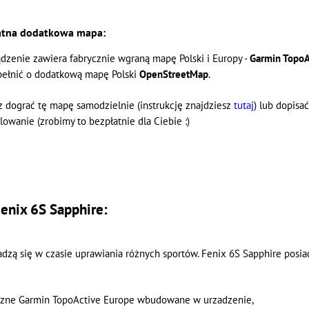
atna dodatkowa mapa:
ądzenie zawiera fabrycznie wgraną mapę Polski i Europy -
Garmin TopoA
pełnić o dodatkową mapę Polski
OpenStreetMap
.
 dograć tę mapę samodzielnie (instrukcję znajdziesz
tutaj
) lub dopisa
lowanie (zrobimy to bezpłatnie dla Ciebie :)
enix 6S Sapphire:
adzą się w czasie uprawiania różnych sportów. Fenix 6S Sapphire posiad
ficzne Garmin TopoActive Europe wbudowane w urzadzenie,