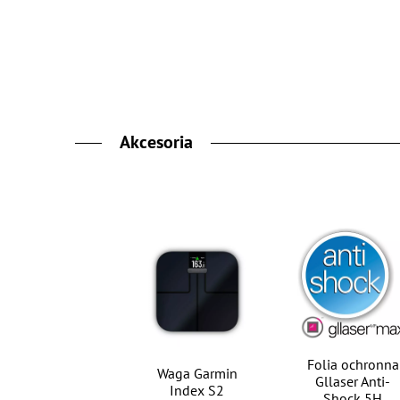
Akcesoria
Folia ochronna
Waga Garmin
Gllaser Anti-
Index S2
Shock 5H