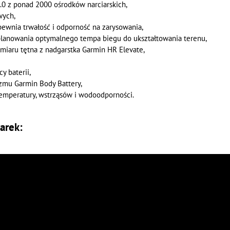
0 z ponad 2000 ośrodków narciarskich,
wych,
apewnia trwałość i odporność na zarysowania,
lanowania optymalnego tempa biegu do ukształtowania terenu,
omiaru tętna z nadgarstka Garmin HR Elevate,
 baterii,
zmu Garmin Body Battery,
mperatury, wstrząsów i wodoodporności.
arek: