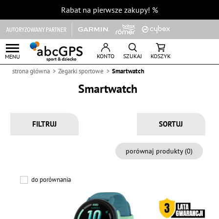
Rabat na pierwsze zakupy!
%
KONTO
SZUKAJ
KOSZYK
MENU
strona główna
Zegarki sportowe
Smartwatch
Smartwatch
FILTRUJ
porównaj produkty (
0
)
do porównania