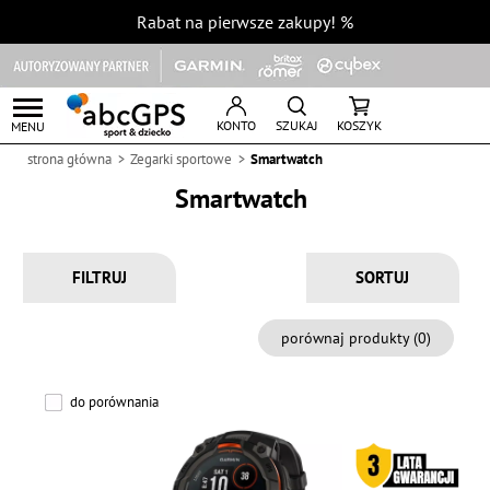
Rabat na pierwsze zakupy!
%
KONTO
SZUKAJ
KOSZYK
MENU
strona główna
Zegarki sportowe
Smartwatch
Smartwatch
FILTRUJ
porównaj produkty (
0
)
do porównania