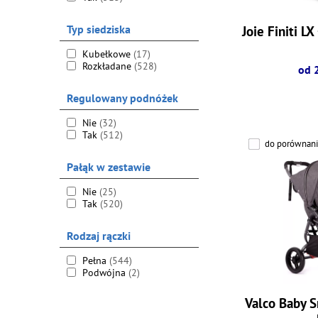
Typ siedziska
Joie Finiti L
Kubełkowe
(17)
Rozkładane
(528)
od 
Regulowany podnóżek
Nie
(32)
Tak
(512)
do porównani
Pałąk w zestawie
Nie
(25)
Tak
(520)
Rodzaj rączki
Pełna
(544)
Podwójna
(2)
Valco Baby S