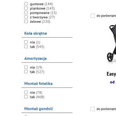
gumowe
(144)
piankowe
(143)
pompowane
(15)
do porównani
z tworzywa
(27)
żelowe
(220)
Koła skrętne
nie
(1)
tak
(545)
Amortyzacja
nie
(19)
tak
(527)
Eas
od 
Montaż fotelika
nie
(78)
tak
(468)
Montaż gondoli
do porównani