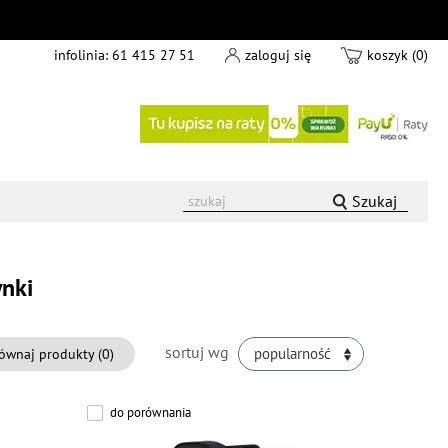
infolinia:
61 415 27 51
zaloguj się
koszyk (0)
Szukaj
nki
sortuj wg
ównaj produkty (
0
)
popularność
do porównania