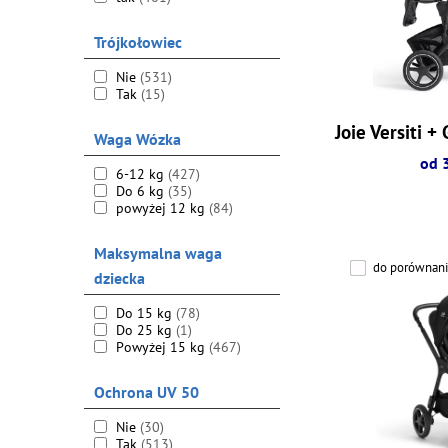
Trójkołowiec
Nie
(531)
Tak
(15)
Joie Versiti 
Waga Wózka
od 
6-12 kg
(427)
Do 6 kg
(35)
powyżej 12 kg
(84)
Maksymalna waga
do porównani
dziecka
Do 15 kg
(78)
Do 25 kg
(1)
Powyżej 15 kg
(467)
Ochrona UV 50
Nie
(30)
Tak
(513)