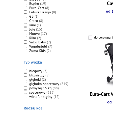
Ca
Espiro
(19)
Euro-Cart
(8)
od 
Future Design
(8)
GB
(1)
Graco
(8)
Jane
(1)
Joie
(15)
Muuvo
(17)
do porównani
Riko
(2)
Valco Baby
(2)
Wonderfold
(7)
Zuma Kids
(2)
Typ wózka
biegowy
(7)
bliźniaczy
(8)
głęboki
(2)
głęboko-spacerowy
(219)
powyżej 15 kg
(88)
spacerowy
(313)
Euro-Cart V
wielofunkcyjny
(12)
od 
Rodzaj kół