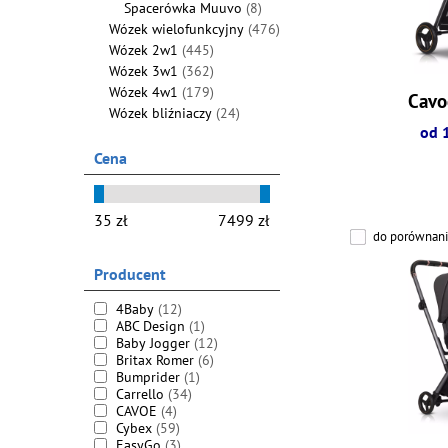
Spacerówka Muuvo
(8)
Wózek wielofunkcyjny
(476)
Wózek 2w1
(445)
Wózek 3w1
(362)
Wózek 4w1
(179)
Cavo
Wózek bliźniaczy
(24)
od 
Cena
do porównani
Producent
4Baby
(12)
ABC Design
(1)
Baby Jogger
(12)
Britax Romer
(6)
Bumprider
(1)
Carrello
(34)
CAVOE
(4)
Cybex
(59)
EasyGo
(3)