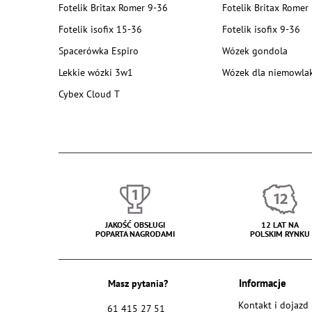
Fotelik Britax Romer 9-36
Fotelik Britax Romer
Fotelik isofix 15-36
Fotelik isofix 9-36
Spacerówka Espiro
Wózek gondola
Lekkie wózki 3w1
Wózek dla niemowla
Cybex Cloud T
JAKOŚĆ OBSŁUGI
12 LAT NA
POPARTA NAGRODAMI
POLSKIM RYNKU
Masz pytania?
Informacje
Kontakt i dojazd
61 415 27 51