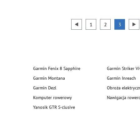
1
2
3
Garmin Fenix 8 Sapphire
Garmin Striker Vi
Garmin Montana
Garmin Inreach
Garmin Dezl
Obroża elektrycz
Komputer rowerowy
Nawigacja rower
Yanosik GTR S-clusive