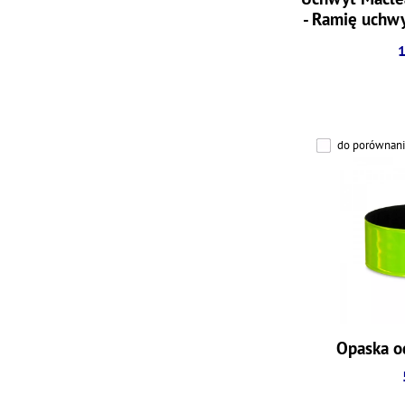
- Ramię uchw
/ rower
1
do porównani
Opaska o