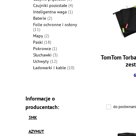
Czujniki pozostałe
(4)
Inteligentna waga
(1)
Baterie
(2)
Folie ochronne i osłony
(11)
Mapy
(2)
Paski
(18)
Pokrowce
(1)
Słuchawki
(3)
TomTom Torba 
Uchwyty
(12)
zest
Ładowarki i kable
(10)
6
Informacje o
producentach:
do porównani
3MK
AZYMUT