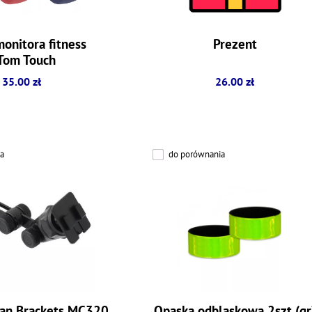
onitora fitness
Prezent
Tom Touch
 35.00 zł
26.00 zł
a
do porównania
an Brackets MC320
Opaska odblaskowa 2szt (gr