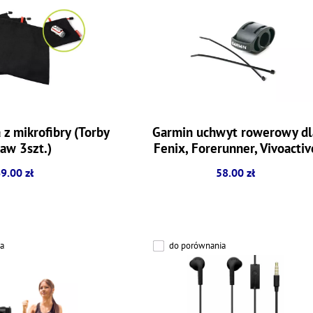
z mikrofibry (Torby
Garmin uchwyt rowerowy dl
aw 3szt.)
Fenix, Forerunner, Vivoactiv
[010-11029-00]
9.00 zł
58.00 zł
a
do porównania