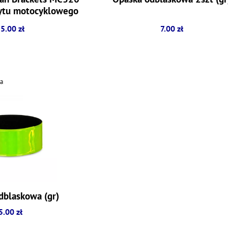
ytu motocyklowego
owego / quad
5.00 zł
7.00 zł
a
dblaskowa (gr)
5.00 zł