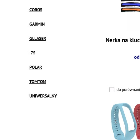
COROS
GARMIN
GLLASER
Nerka na kluc
I7S
od
POLAR
TOMTOM
do porównani
UNIWERSALNY