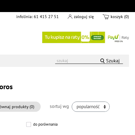
infolinia:
61 415 27 51
zaloguj się
koszyk (0)
Szukaj
Coros
sortuj wg
ównaj produkty (
0
)
popularność
do porównania