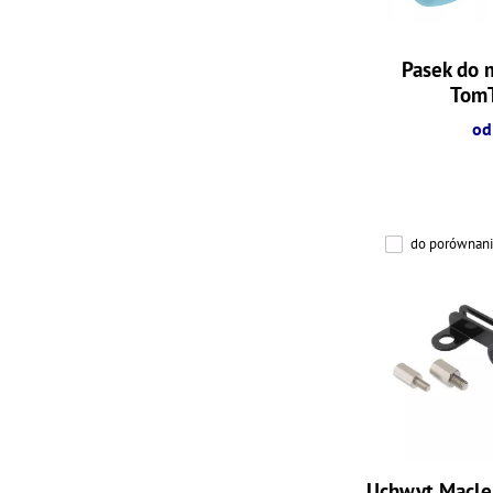
Pasek do m
Tom
od
do porównani
Uchwyt Macle