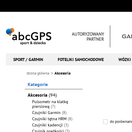
AUTORYZOWANY
PARTNER
SPORT / GARMIN
FOTELIKI SAMOCHODOWE
WÓZKI 
strona główna
Akcesoria
Kategorie
Akcesoria
(94)
Pulsometr na klatkę
piersiową
(7)
Czujniki Garmin
(8)
Czujniki tętna HRM
(8)
do porównani
Czujniki kadencji
(3)
Czujnik prędkości
(3)