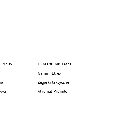
vid 9sv
HRM Czujnik Tętna
Garmin Etrex
na
Zegarki taktyczne
owa
Alkomat Promiler