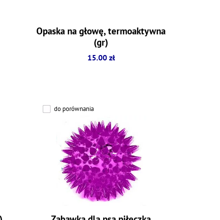
Opaska na głowę, termoaktywna
(gr)
15.00 zł
do porównania
)
Zabawka dla psa piłeczka