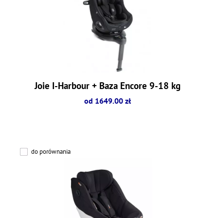
Joie I-Harbour + Baza Encore 9-18 kg
od 1649.00 zł
do porównania