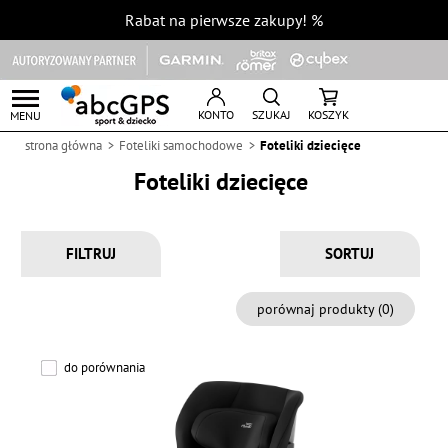
Rabat na pierwsze zakupy!
%
KONTO
SZUKAJ
KOSZYK
MENU
strona główna
Foteliki samochodowe
Foteliki dziecięce
Foteliki dziecięce
FILTRUJ
porównaj produkty (
0
)
do porównania