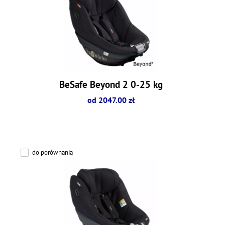
BeSafe Beyond 2 0-25 kg
od 2047.00 zł
do porównania