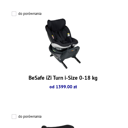
do porównania
BeSafe iZi Turn i-Size 0-18 kg
od 1399.00 zł
do porównania