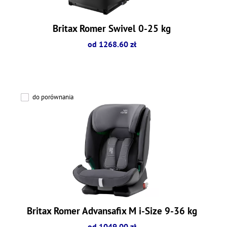
Britax Romer Swivel 0-25 kg
od 1268.60 zł
do porównania
Britax Romer Advansafix M i-Size 9-36 kg
od 1049.00 zł