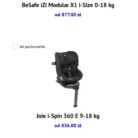
BeSafe iZi Modular X1 i-Size 0-18 kg
od 877.00 zł
do porównania
Joie i-Spin 360 E 9-18 kg
od 836.00 zł