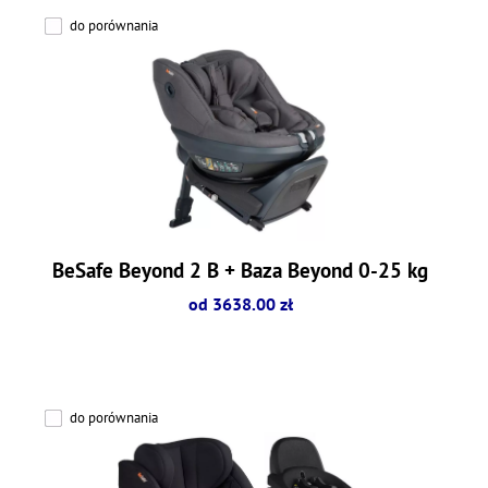
do porównania
BeSafe Beyond 2 B + Baza Beyond 0-25 kg
od 3638.00 zł
do porównania