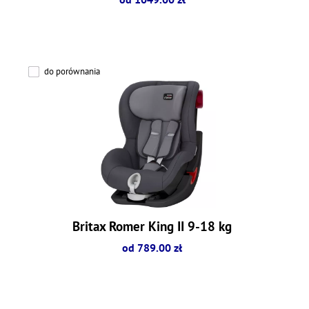
do porównania
Britax Romer King II 9-18 kg
od 789.00 zł