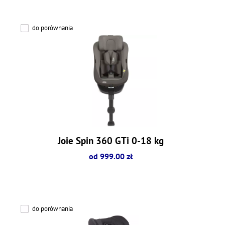
do porównania
Joie Spin 360 GTi 0-18 kg
od 999.00 zł
do porównania