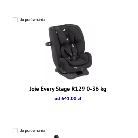
do porównania
Joie Every Stage R129 0-36 kg
od 641.00 zł
do porównania