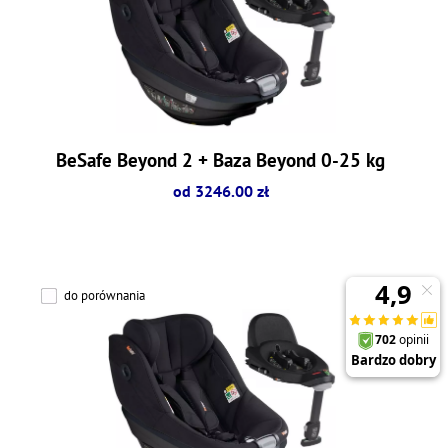
BeSafe Beyond 2 + Baza Beyond 0-25 kg
od 3246.00 zł
do porównania