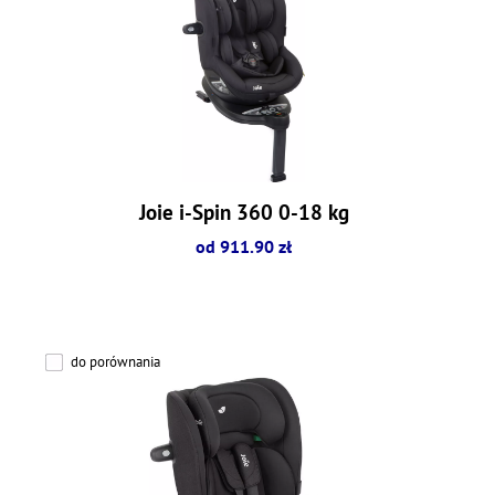
Joie i-Spin 360 0-18 kg
od 911.90 zł
do porównania