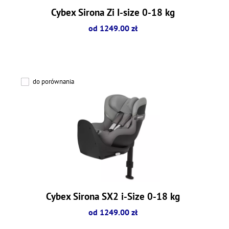
Cybex Sirona Zi I-size 0-18 kg
od 1249.00 zł
do porównania
Cybex Sirona SX2 i-Size 0-18 kg
od 1249.00 zł