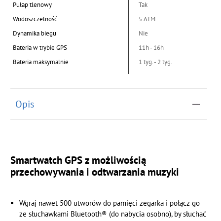
Pułap tlenowy
Tak
Wodoszczelność
5 ATM
Dynamika biegu
Nie
Bateria w trybie GPS
11h - 16h
Bateria maksymalnie
1 tyg. - 2 tyg.
Opis
Smartwatch GPS z możliwością
przechowywania i odtwarzania muzyki
Wgraj nawet 500 utworów do pamięci zegarka i połącz go
ze słuchawkami Bluetooth® (do nabycia osobno), by słuchać