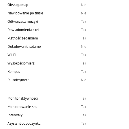
Obsługa map
Nie
Nawigowanie po trasie
Nie
Odtwarzacz muzyki
Tak
Powiadomienia z tel.
Tak
Płatność zegarkiem
Tak
Doładowanie solarne
Nie
WI-FI
Tak
Wysokościomierz
Tak
Kompas
Tak
Pulsoksymetr
Nie
Monitor aktywności
Tak
Monitorowanie snu
Tak
Interwały
Tak
Asystent odpoczynku
Tak