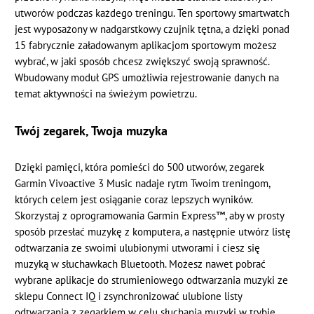
utworów podczas każdego treningu. Ten sportowy smartwatch
jest wyposażony w nadgarstkowy czujnik tętna, a dzięki ponad
15 fabrycznie załadowanym aplikacjom sportowym możesz
wybrać, w jaki sposób chcesz zwiększyć swoją sprawność.
Wbudowany moduł GPS umożliwia rejestrowanie danych na
temat aktywności na świeżym powietrzu.
Twój zegarek, Twoja muzyka
Dzięki pamięci, która pomieści do 500 utworów, zegarek
Garmin Vivoactive 3 Music nadaje rytm Twoim treningom,
których celem jest osiąganie coraz lepszych wyników.
Skorzystaj z oprogramowania Garmin Express™, aby w prosty
sposób przesłać muzykę z komputera, a następnie utwórz listę
odtwarzania ze swoimi ulubionymi utworami i ciesz się
muzyką w słuchawkach Bluetooth. Możesz nawet pobrać
wybrane aplikacje do strumieniowego odtwarzania muzyki ze
sklepu Connect IQ i zsynchronizować ulubione listy
odtwarzania z zegarkiem w celu słuchania muzyki w trybie