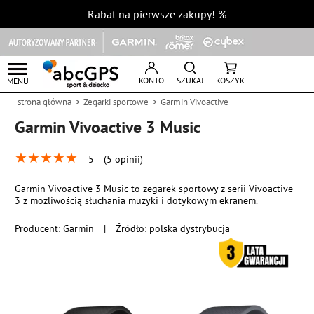
Rabat na pierwsze zakupy!
%
KONTO
SZUKAJ
KOSZYK
MENU
strona główna
Zegarki sportowe
Garmin Vivoactive
Garmin Vivoactive 3 Music
★
★
★
★
★
5
(5 opinii)
Garmin Vivoactive 3 Music to zegarek sportowy z serii Vivoactive
3 z możliwością słuchania muzyki i dotykowym ekranem.
Producent:
Garmin
|
Źródło: polska dystrybucja