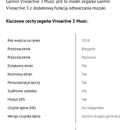
Garmin Vivoactive 3 Music jest to model zegarka Garmin
Vivoactive 3 z dodatkową funkcją odtwarzania muzyki.
Kluczowe cechy zegarka Vivoactive 3 Music:
Rok wejścia na rynek
2018
Przeznaczenie
Bieganie
Przeznaczenie
Pływanie
Dotykowy ekran
Tak
Kolorowy ekran
Tak
Personalizacja tarczy
Tak
Szafirowe szkiełko
Nie
Moduł GPS
Tak
Czujnik tętna (HR)
Na nadgarstku
Wersja czujnika tętna
Garmin drugiej generacji