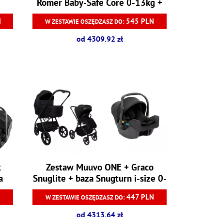
Romer Baby-Safe Core 0-13kg +
baza Baby-Safe Core
N
545 PLN
W ZESTAWIE OSZĘDZASZ DO:
od 4309.92 zł
x
Zestaw Muuvo ONE + Graco
a
Snuglite + baza Snugturn i-size 0-
13 kg
N
447 PLN
W ZESTAWIE OSZĘDZASZ DO:
od 4313.64 zł