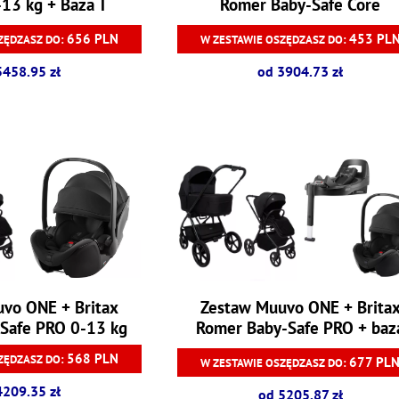
0-13 kg + Baza T
Romer Baby-Safe Core
656 PLN
453 PL
ZĘDZASZ DO:
W ZESTAWIE OSZĘDZASZ DO:
5458.95 zł
od 3904.73 zł
vo ONE + Britax
Zestaw Muuvo ONE + Brita
Safe PRO 0-13 kg
Romer Baby-Safe PRO + baz
Vario 0-13 kg
568 PLN
ZĘDZASZ DO:
677 PL
W ZESTAWIE OSZĘDZASZ DO:
4209.35 zł
od 5205.87 zł