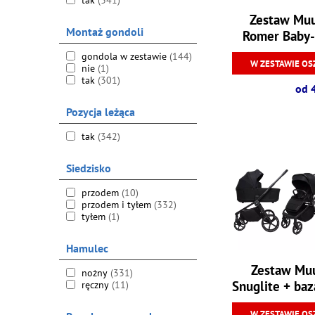
tak
(341)
Zestaw Muu
Montaż gondoli
Romer Baby-
gondola w zestawie
(144)
W ZESTAWIE OS
nie
(1)
tak
(301)
od 
Pozycja leżąca
tak
(342)
Siedzisko
przodem
(10)
przodem i tyłem
(332)
tyłem
(1)
Hamulec
Zestaw Muu
nożny
(331)
Snuglite + baz
ręczny
(11)
W ZESTAWIE OS