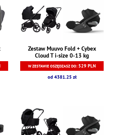
x
Zestaw Muuvo Fold + Cybex
Cloud T i-size 0-13 kg
N
529 PLN
W ZESTAWIE OSZĘDZASZ DO:
od 4381.25 zł