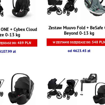
Zestaw Muuvo Fold + BeSafe
 ONE + Cybex Cloud
Beyond 0-13 kg
ize 0-13 kg
548 PL
W ZESTAWIE OSZĘDZASZ DO:
489 PLN
ZĘDZASZ DO:
od 4623.45 zł
4107.99 zł