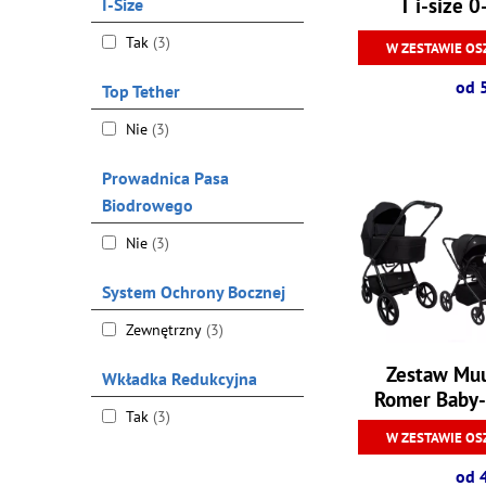
T i-size 
I-Size
Tak
(3)
W ZESTAWIE OS
od 
Top Tether
Nie
(3)
Prowadnica Pasa
Biodrowego
Nie
(3)
System Ochrony Bocznej
Zewnętrzny
(3)
Zestaw Muu
Wkładka Redukcyjna
Romer Baby-
Tak
(3)
W ZESTAWIE OS
od 