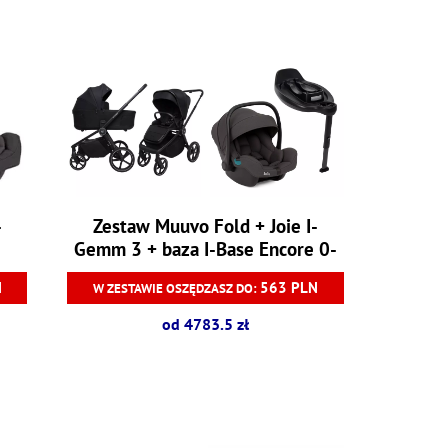
-
Zestaw Muuvo Fold + Joie I-
Gemm 3 + baza I-Base Encore 0-
13 kg
N
563 PLN
W ZESTAWIE OSZĘDZASZ DO:
od 4783.5 zł