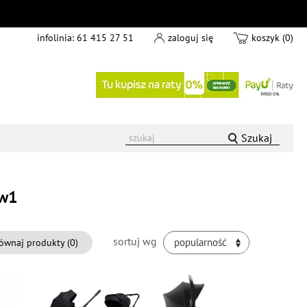
infolinia:
61 415 27 51
zaloguj się
koszyk (0)
Szukaj
4w1
sortuj wg
ównaj produkty (
0
)
popularność