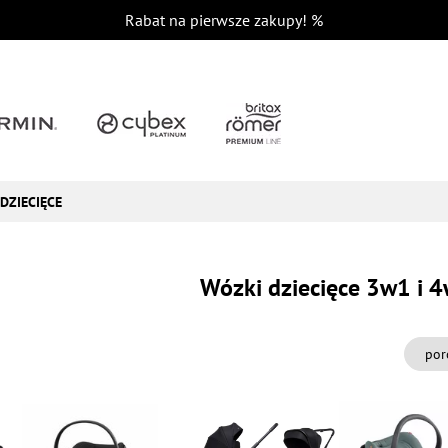
Rabat na pierwsze zakupy!
%
DZIECIĘCE
Wózki dziecięce 3w1 i 
por