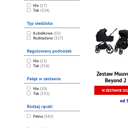
Nie
(17)
Tak
(324)
Typ siedziska
Kubełkowe
(15)
Rozkładane
(327)
Regulowany podnóżek
Nie
(15)
Tak
(326)
Zestaw Muuvo
Pałąk w zestawie
Beyond 2 
Nie
(10)
W ZESTAWIE OS
Tak
(332)
od 
Rodzaj rączki
Pełna
(342)