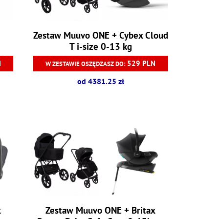
o
Zestaw Muuvo ONE + Cybex Cloud
T i-size 0-13 kg
N
529 PLN
W ZESTAWIE OSZĘDZASZ DO:
od 4381.25 zł
x
Zestaw Muuvo ONE + Britax