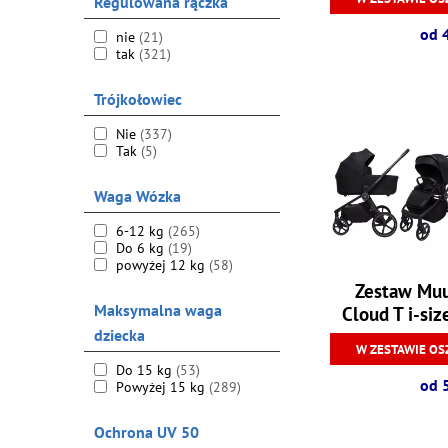
Regulowana rączka
od 
nie
(21)
tak
(321)
Trójkołowiec
Nie
(337)
Tak
(5)
Waga Wózka
6-12 kg
(265)
Do 6 kg
(19)
powyżej 12 kg
(58)
Zestaw Muu
Maksymalna waga
Cloud T i-siz
dziecka
W ZESTAWIE OS
Do 15 kg
(53)
od 
Powyżej 15 kg
(289)
Ochrona UV 50