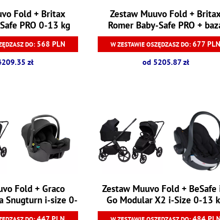
vo Fold + Britax
Zestaw Muuvo Fold + Brita
Safe PRO 0-13 kg
Romer Baby-Safe PRO + baz
Vario 0-13 kg
568 PLN
677 PL
ZĘDZASZ DO:
W ZESTAWIE OSZĘDZASZ DO:
4209.35 zł
od 5205.87 zł
vo Fold + Graco
Zestaw Muuvo Fold + BeSafe 
a Snugturn i-size 0-
Go Modular X2 i-Size 0-13 
13 kg
447 PLN
484 PL
ZĘDZASZ DO:
W ZESTAWIE OSZĘDZASZ DO: