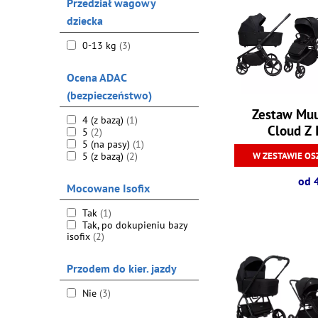
Przedział wagowy
dziecka
0-13 kg
(3)
Ocena ADAC
(bezpieczeństwo)
Zestaw Muu
4 (z bazą)
(1)
Cloud Z 
5
(2)
5 (na pasy)
(1)
5 (z bazą)
(2)
W ZESTAWIE OS
od 
Mocowane Isofix
Tak
(1)
Tak, po dokupieniu bazy
isofix
(2)
Przodem do kier. jazdy
Nie
(3)