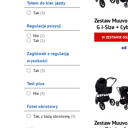
Tyłem do kier. jazdy
Tak
(3)
Zestaw Muuvo
Regulacja pozycji
G i-Size + Cy
Nie
(2)
W ZESTAWIE OS
Tak
(1)
od 
Zagłówek z regulacją
wysokości
Tak
(3)
Test plus
Nie
(3)
Fotel obrotowy
Tak, z bazą obrotową
(3)
Zestaw Muuvo