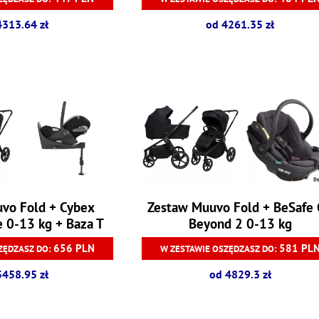
4313.64 zł
od 4261.35 zł
vo Fold + Cybex
Zestaw Muuvo Fold + BeSafe
e 0-13 kg + Baza T
Beyond 2 0-13 kg
656 PLN
581 PL
ZĘDZASZ DO:
W ZESTAWIE OSZĘDZASZ DO:
5458.95 zł
od 4829.3 zł