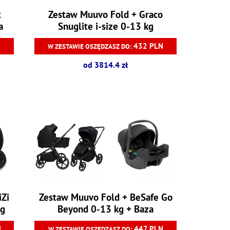
x
Zestaw Muuvo Fold + Graco
a
Snuglite i-size 0-13 kg
N
432 PLN
W ZESTAWIE OSZĘDZASZ DO:
od 3814.4 zł
iZi
Zestaw Muuvo Fold + BeSafe Go
kg
Beyond 0-13 kg + Baza
N
447 PLN
W ZESTAWIE OSZĘDZASZ DO: