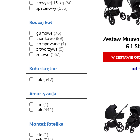
powyżej 15 kg
(60)
spacerowy
(153)
Rodzaj kół
gumowe
(76)
Zestaw Muuvo
piankowe
(89)
pompowane
(4)
G i-S
z tworzywa
(5)
żelowe
(167)
W ZESTAWIE OS
od 
Koła skrętne
tak
(342)
Amortyzacja
nie
(1)
tak
(341)
Montaż fotelika
nie
(1)