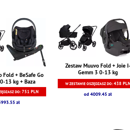
Zestaw Muuvo Fold + Joie I
Gemm 3 0-13 kg
 Fold + BeSafe Go
0-13 kg + Baza
438 PL
W ZESTAWIE OSZĘDZASZ DO:
751 PLN
ZĘDZASZ DO:
od 4009.45 zł
5993.55 zł