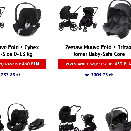
vo Fold + Cybex
Zestaw Muuvo Fold + Brita
I-Size 0-13 kg
Romer Baby-Safe Core
460 PLN
453 PL
ZĘDZASZ DO:
W ZESTAWIE OSZĘDZASZ DO:
4253.85 zł
od 3904.73 zł