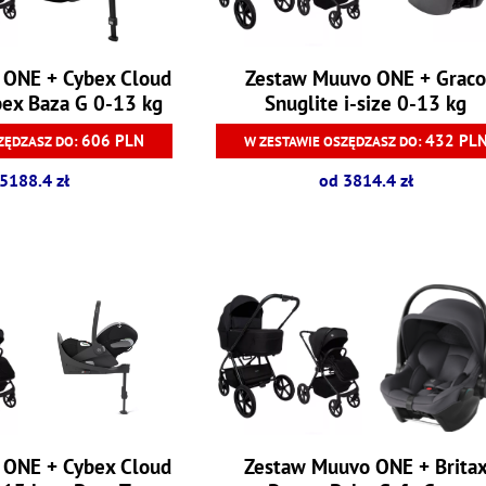
 ONE + Cybex Cloud
Zestaw Muuvo ONE + Grac
bex Baza G 0-13 kg
Snuglite i-size 0-13 kg
606 PLN
432 PL
ZĘDZASZ DO:
W ZESTAWIE OSZĘDZASZ DO:
5188.4 zł
od 3814.4 zł
 ONE + Cybex Cloud
Zestaw Muuvo ONE + Brita