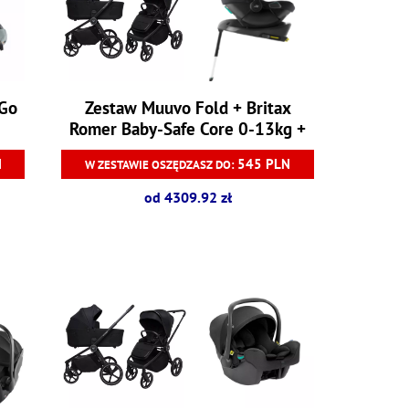
 Go
Zestaw Muuvo Fold + Britax
Romer Baby-Safe Core 0-13kg +
baza Baby-Safe Core
N
545 PLN
W ZESTAWIE OSZĘDZASZ DO:
od 4309.92 zł