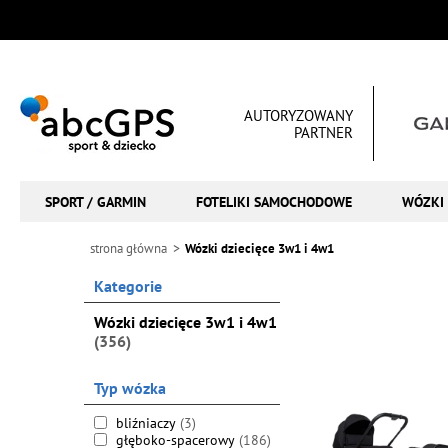
AUTORYZOWANY
PARTNER
SPORT / GARMIN
FOTELIKI SAMOCHODOWE
WÓZKI 
strona główna
Wózki dziecięce 3w1 i 4w1
Kategorie
Wózki dziecięce 3w1 i 4w1
(356)
Typ wózka
bliźniaczy
(3)
głęboko-spacerowy
(186)