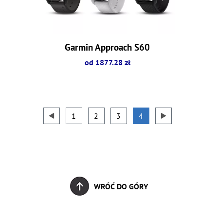
Garmin Approach S60
od 1877.28 zł
1
2
3
4
WRÓĆ DO GÓRY