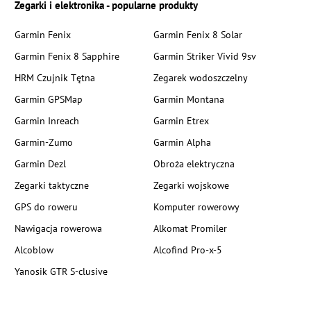
Zegarki i elektronika - popularne produkty
Garmin Fenix
Garmin Fenix 8 Solar
Garmin Fenix 8 Sapphire
Garmin Striker Vivid 9sv
HRM Czujnik Tętna
Zegarek wodoszczelny
Garmin GPSMap
Garmin Montana
Garmin Inreach
Garmin Etrex
Garmin-Zumo
Garmin Alpha
Garmin Dezl
Obroża elektryczna
Zegarki taktyczne
Zegarki wojskowe
GPS do roweru
Komputer rowerowy
Nawigacja rowerowa
Alkomat Promiler
Alcoblow
Alcofind Pro-x-5
Yanosik GTR S-clusive