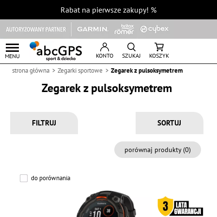
Rabat na pierwsze zakupy!
%
KONTO
SZUKAJ
KOSZYK
MENU
strona główna
Zegarki sportowe
Zegarek z pulsoksymetrem
Zegarek z pulsoksymetrem
FILTRUJ
porównaj produkty (
0
)
do porównania