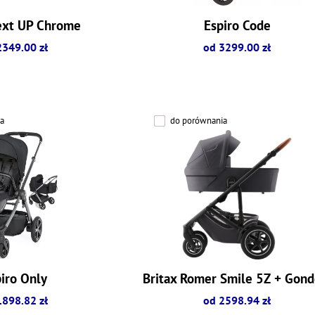
ext UP Chrome
Espiro Code
2349.00 zł
od 3299.00 zł
a
do porównania
iro Only
Britax Romer Smile 5Z + Gond
1898.82 zł
od 2598.94 zł