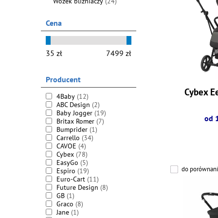
Wózek bliźniaczy
(24)
Cena
Producent
Cybex Ee
4Baby
(12)
ABC Design
(2)
Baby Jogger
(19)
od 
Britax Romer
(7)
Bumprider
(1)
Carrello
(34)
CAVOE
(4)
Cybex
(78)
EasyGo
(5)
do porównani
Espiro
(19)
Euro-Cart
(11)
Future Design
(8)
GB
(1)
Graco
(8)
Jane
(1)