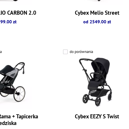
LIO CARBON 2.0
Cybex Melio Street
99.00 zł
od 2549.00 zł
a
do porównania
Rama + Tapicerka
Cybex EEZY S Twist
edziska