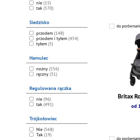
nie
(15)
tak
(570)
Siedzisko
do porównani
przodem
(148)
przodem i tyłem
(454)
tyłem
(5)
Hamulec
nożny
(556)
ręczny
(31)
Regulowana rączka
Britax R
nie
(96)
tak
(491)
od 
Trójkołowiec
Nie
(568)
Tak
(19)
do porównani