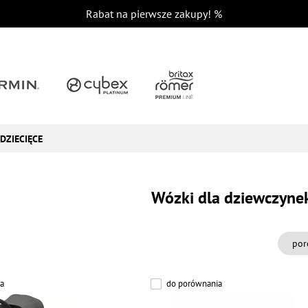
Rabat na pierwsze zakupy!
%
DZIECIĘCE
Wózki dla dziewczyne
por
a
do porównania