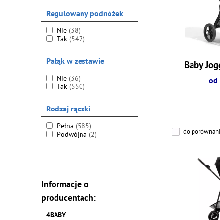
Regulowany podnóżek
Nie
(38)
Tak
(547)
Pałąk w zestawie
Baby Jogg
Nie
(36)
od 
Tak
(550)
Rodzaj rączki
Pełna
(585)
do porównani
Podwójna
(2)
Informacje o
producentach:
4BABY