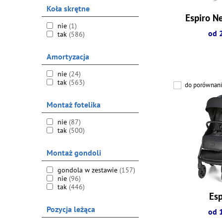
Koła skrętne
Espiro N
nie
(1)
od 
tak
(586)
Amortyzacja
nie
(24)
tak
(563)
do porównani
Montaż fotelika
nie
(87)
tak
(500)
Montaż gondoli
gondola w zestawie
(157)
nie
(96)
tak
(446)
Esp
Pozycja leżąca
od 