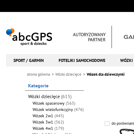
AUTORYZOWANY
PARTNER
SPORT / GARMIN
FOTELIKI SAMOCHODOWE
WÓZKI 
strona główna
Wózki dziecięce
Wózek dla dziewczynki
Kategorie
Wózki dziecięce
(615)
Wózek spacerowy
(565)
Wózek wielofunkcyjny
(476)
Wózek 2w1
(445)
Wózek 3w1
(362)
do porównani
Wózek 4w1
(179)