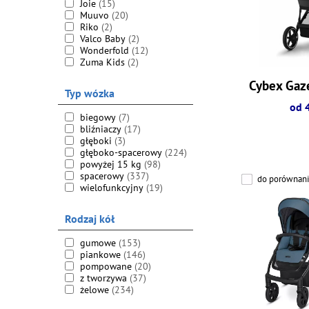
Joie
(15)
Muuvo
(20)
Riko
(2)
Valco Baby
(2)
Wonderfold
(12)
Zuma Kids
(2)
Cybex Gaze
Typ wózka
od 
biegowy
(7)
bliźniaczy
(17)
głęboki
(3)
głęboko-spacerowy
(224)
powyżej 15 kg
(98)
spacerowy
(337)
do porównani
wielofunkcyjny
(19)
Rodzaj kół
gumowe
(153)
piankowe
(146)
pompowane
(20)
z tworzywa
(37)
żelowe
(234)