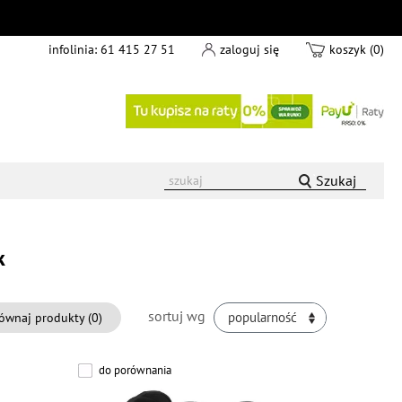
infolinia:
61 415 27 51
zaloguj się
koszyk (0)
Szukaj
k
sortuj wg
ównaj produkty (
0
)
popularność
do porównania