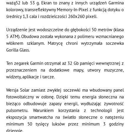
ważą52 lub 53 g. Ekran to znany z innych urządzeń Garmina
kolorowy, transreflektywny Memory-In-Pixel z funkcją dotyku o
średnicy 1,3 cala i rozdzielczości 260x260 pixeli.
Urządzenie jest wodoszczelne do głębokości 50 metrów (klasa
5 ATM). Obudowa została wykonana z polimeru wzmacnianego
włóknem szklanym. Matrycę chroni wytrzymała soczewka
Gorilla Glass.
Ten zegarek Garmin otrzymał aż 32 Gb pamięci wewnętrznej z
przeznaczeniem na dodatkowe mapy, utwory muzyczne,
widżety, aplikacje i tarcze.
Wersja Solar zamiast zwykłej soczewki ma wbudowany panel
fotowoltaiczny w osłonę. Dzięki temu energia słoneczna na
bieżąco odbudowuje zapasy energii, wydłużając żywotność
pulsometru. Warunkiem korzystania z technologii jest
ekspozycja smartwatcha na światło słoneczne o natężeniu
minimum 50 tysięcy luksów przez minimum 3 godziny
dziennie.