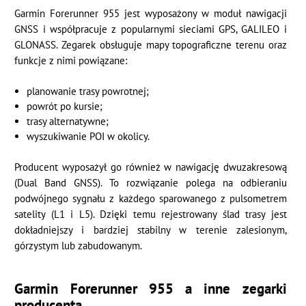
Garmin Forerunner 955 jest wyposażony w moduł nawigacji
GNSS i współpracuje z popularnymi sieciami GPS, GALILEO i
GLONASS. Zegarek obsługuje mapy topograficzne terenu oraz
funkcje z nimi powiązane:
planowanie trasy powrotnej;
powrót po kursie;
trasy alternatywne;
wyszukiwanie POI w okolicy.
Producent wyposażył go również w nawigację dwuzakresową
(Dual Band GNSS). To rozwiązanie polega na odbieraniu
podwójnego sygnału z każdego sparowanego z pulsometrem
satelity (L1 i L5). Dzięki temu rejestrowany ślad trasy jest
dokładniejszy i bardziej stabilny w terenie zalesionym,
górzystym lub zabudowanym.
Garmin Forerunner 955 a inne zegarki
producenta