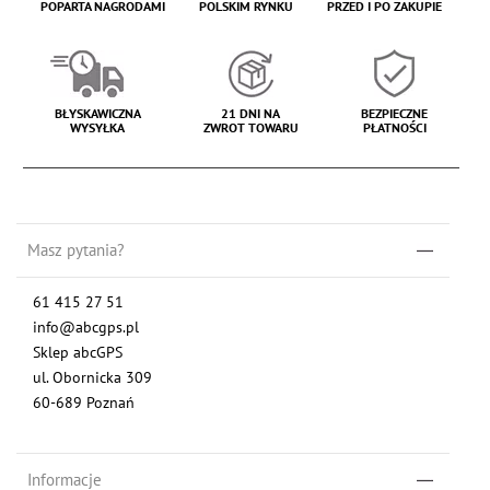
POPARTA NAGRODAMI
POLSKIM RYNKU
PRZED I PO ZAKUPIE
BŁYSKAWICZNA
21 DNI NA
BEZPIECZNE
WYSYŁKA
ZWROT TOWARU
PŁATNOŚCI
Masz pytania?
61 415 27 51
info@abcgps.pl
Sklep abcGPS
ul. Obornicka 309
60-689 Poznań
Informacje