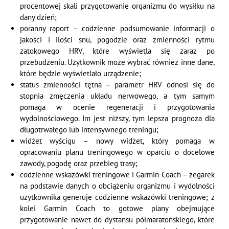
procentowej skali przygotowanie organizmu do wysiłku na
dany dzień;
poranny raport – codzienne podsumowanie informacji o
jakości i ilości snu, pogodzie oraz zmienności rytmu
zatokowego HRV, które wyświetla się zaraz po
przebudzeniu. Użytkownik może wybrać również inne dane,
które będzie wyświetlało urządzenie;
status zmienności tętna – parametr HRV odnosi się do
stopnia zmęczenia układu nerwowego, a tym samym
pomaga w ocenie regeneracji i przygotowania
wydolnościowego. Im jest niższy, tym lepsza prognoza dla
długotrwałego lub intensywnego treningu;
widżet wyścigu – nowy widżet, który pomaga w
opracowaniu planu treningowego w oparciu o docelowe
zawody, pogodę oraz przebieg trasy;
codzienne wskazówki treningowe i Garmin Coach – zegarek
na podstawie danych o obciążeniu organizmu i wydolności
użytkownika generuje codzienne wskazówki treningowe; z
kolei Garmin Coach to gotowe plany obejmujące
przygotowanie nawet do dystansu półmaratońskiego, które