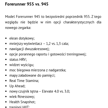
Forerunner 955 vs. 945
Model Forerunner 945 to bezpośredni poprzednik 955. Z tego
względu nie będzie w nim opcji charakterystycznych dla
nowego zegarka:
ekran dotykowy;
mniejszy wyświetlacz – 1,2 vs. 1,3 cala;
nawigacji dwuzakresowej;
opcje porannego raportu i gotowości treningowej;
status HRV;
widżet wyścigu;
moc biegowa mierzona z nadgarstka;
mapy załadowane do pamięci;
Real Time Stamina;
Up Ahead;
nowy czujnik tętna – Elevate 4.0 vs. 3.0;
wiek fitnessowy;
Health Snapshot;
treningi HIIT;