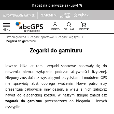
Rabat na pierwsze zakupy!
%
KONTO
SZUKAJ
KOSZYK
MENU
strona główna
Zegarki sportowe
Zegarki wg typu
Zegarki do garnituru
Zegarki do garnituru
Jeszcze kilka lat temu zegarki sportowe nadawały się do
noszenia niemal wyłącznie podczas aktywności fizycznej.
Nieporęczne, duże, z wystającymi przyciskami i modułem GPS
nie sprawiały zbyt dobrego wrażenia. Nowe pulsometry
prezentują całkowicie inny design, a wiele z nich założysz
nawet do eleganckiej koszuli. W naszym sklepie znajdziesz
zegarek do garnituru
przeznaczony do biegania i innych
dyscyplin.