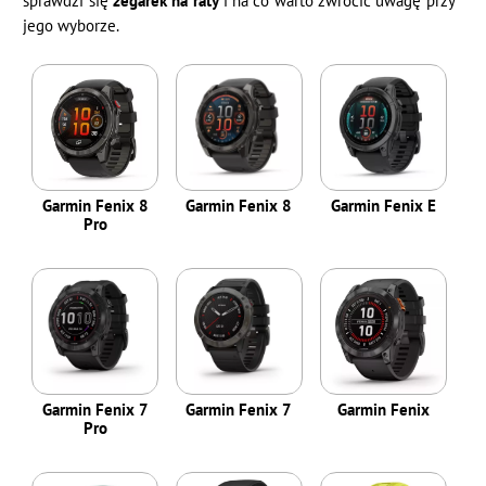
sprawdzi się
zegarek na raty
i na co warto zwrócić uwagę przy
jego wyborze.
Garmin Fenix 8
Garmin Fenix 8
Garmin Fenix E
Pro
Garmin Fenix 7
Garmin Fenix 7
Garmin Fenix
Pro