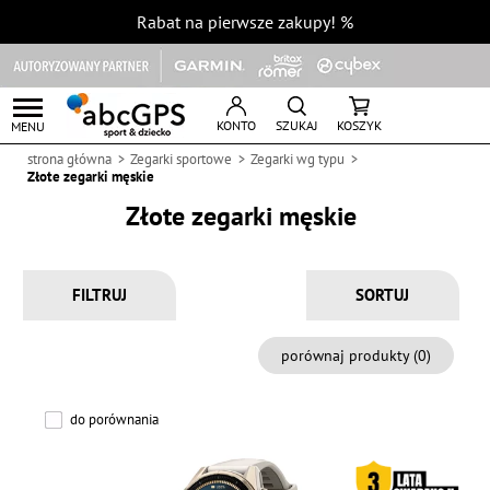
Rabat na pierwsze zakupy!
%
KONTO
SZUKAJ
KOSZYK
MENU
strona główna
Zegarki sportowe
Zegarki wg typu
Złote zegarki męskie
Złote zegarki męskie
FILTRUJ
porównaj produkty (
0
)
do porównania