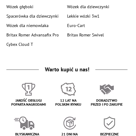
Wózek głęboki
Wózek dla dziewczynki
Spacerówka dla dziewczynki
Lekkie wózki 3w1
Wózek dla niemowlaka
Euro-Cart
Britax Romer Advansafix Pro
Britax Romer Swivel
Cybex Cloud T
Warto kupić u nas!
JAKOŚĆ OBSŁUGI
12 LAT NA
DORADZTWO
POPARTA NAGRODAMI
POLSKIM RYNKU
PRZED I PO ZAKUPIE
BŁYSKAWICZNA
21 DNI NA
BEZPIECZNE