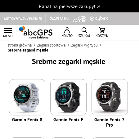
Rabat na pierwsze zakupy!
%
KONTO
SZUKAJ
KOSZYK
MENU
strona główna
Zegarki sportowe
Zegarki wg typu
Srebrne zegarki męskie
Srebrne zegarki męskie
Garmin Fenix 8
Garmin Fenix E
Garmin Fenix 7
Pro