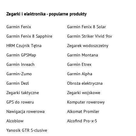
Zegarki i elektronika - popularne produkty
Garmin Fenix
Garmin Fenix 8 Solar
Garmin Fenix 8 Sapphire
Garmin Striker Vivid 9sv
HRM Czujnik Tętna
Zegarek wodoszczelny
Garmin GPSMap
Garmin Montana
Garmin Inreach
Garmin Etrex
Garmin-Zumo
Garmin Alpha
Garmin Dezl
Obroża elektryczna
Zegarki taktyczne
Zegarki wojskowe
GPS do roweru
Komputer rowerowy
Nawigacja rowerowa
Alkomat Promiler
Alcoblow
Alcofind Pro-x-5
Yanosik GTR S-clusive