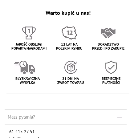
Warto kupić u nas!
JAKOŚĆ OBSŁUGI
12 LAT NA
DORADZTWO
POPARTA NAGRODAMI
POLSKIM RYNKU
PRZED I PO ZAKUPIE
BŁYSKAWICZNA
21 DNI NA
BEZPIECZNE
WYSYŁKA
ZWROT TOWARU
PŁATNOŚCI
Masz pytania?
61 415 27 51