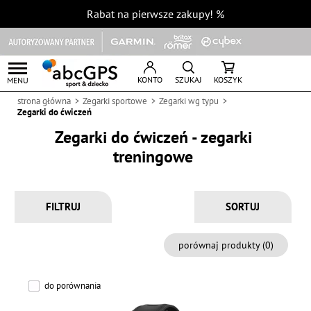
Rabat na pierwsze zakupy!
%
KONTO
SZUKAJ
KOSZYK
MENU
strona główna
Zegarki sportowe
Zegarki wg typu
Zegarki do ćwiczeń
Zegarki do ćwiczeń - zegarki
treningowe
FILTRUJ
porównaj produkty (
0
)
do porównania