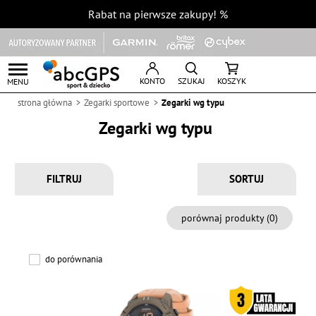
Rabat na pierwsze zakupy!
%
KONTO
SZUKAJ
KOSZYK
MENU
strona główna
Zegarki sportowe
Zegarki wg typu
Zegarki wg typu
FILTRUJ
porównaj produkty (
0
)
do porównania