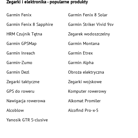
Zegarki i elektronika - popularne produkty
Garmin Fenix
Garmin Fenix 8 Solar
Garmin Fenix 8 Sapphire
Garmin Striker Vivid 9sv
HRM Czujnik Tętna
Zegarek wodoszczelny
Garmin GPSMap
Garmin Montana
Garmin Inreach
Garmin Etrex
Garmin-Zumo
Garmin Alpha
Garmin Dezl
Obroża elektryczna
Zegarki taktyczne
Zegarki wojskowe
GPS do roweru
Komputer rowerowy
Nawigacja rowerowa
Alkomat Promiler
Alcoblow
Alcofind Pro-x-5
Yanosik GTR S-clusive