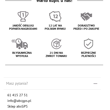
Warto kupić u nas!
JAKOŚĆ OBSŁUGI
12 LAT NA
DORADZTWO
POPARTA NAGRODAMI
POLSKIM RYNKU
PRZED I PO ZAKUPIE
BŁYSKAWICZNA
21 DNI NA
BEZPIECZNE
WYSYŁKA
ZWROT TOWARU
PŁATNOŚCI
Masz pytania?
61 415 27 51
info@abcgps.pl
Sklep abcGPS