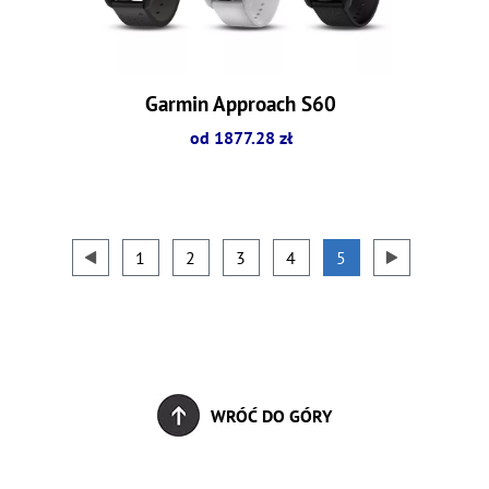
Garmin Approach S60
od 1877.28 zł
1
2
3
4
5
WRÓĆ DO GÓRY